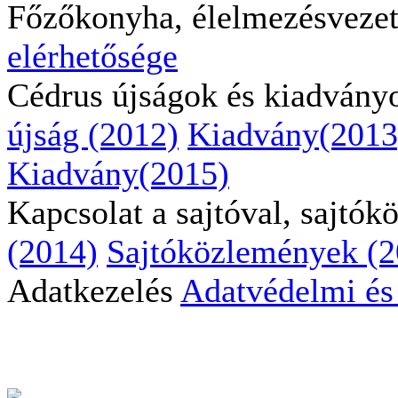
Főzőkonyha, élelmezésveze
elérhetősége
Cédrus újságok és kiadvány
újság (2012)
Kiadvány(2013
Kiadvány(2015)
Kapcsolat a sajtóval, sajtó
(2014)
Sajtóközlemények (2
Adatkezelés
Adatvédelmi és 