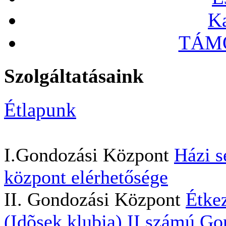
Ka
TÁMO
Szolgáltatásaink
Étlapunk
I.Gondozási Központ
Házi s
központ elérhetősége
II. Gondozási Központ
Étkez
(Idõsek klubja)
II.számú Go