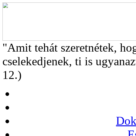
"Amit tehát szeretnétek, ho
cselekedjenek, ti is ugyanaz
12.)
Dok
E