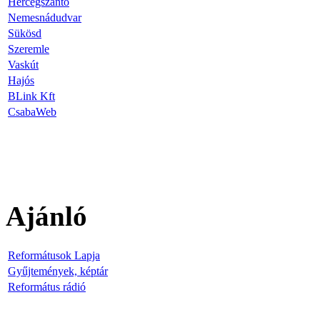
Hercegszántó
Nemesnádudvar
Sükösd
Szeremle
Vaskút
Hajós
BLink Kft
CsabaWeb
Ajánló
Reformátusok Lapja
Gyűjtemények, képtár
Református rádió