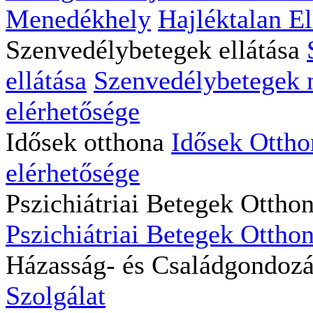
Menedékhely
Hajléktalan El
Szenvedélybetegek ellátása
ellátása
Szenvedélybetegek na
elérhetősége
Idősek otthona
Idősek Ottho
elérhetősége
Pszichiátriai Betegek Ottho
Pszichiátriai Betegek Otthon
Házasság- és Családgondoz
Szolgálat