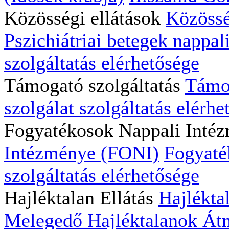
Közösségi ellátások
Közössé
Pszichiátriai betegek nappali
szolgáltatás elérhetősége
Támogató szolgáltatás
Támog
szolgálat szolgáltatás elérhe
Fogyatékosok Nappali Inté
Intézménye (FONI)
Fogyaté
szolgáltatás elérhetősége
Hajléktalan Ellátás
Hajlékta
Melegedő
Hajléktalanok Átm