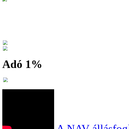
Adó 1%
A NAV állásfogl