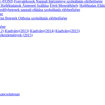
e (FONI)
Fogyatékosok Nappali Intézménye szolgáltatás elérhetősége
ő
Hajléktalanok Átmeneti Szállása
Éjjeli Menedékhely
Hajléktalan Ellát
délybetegek nappali ellátása szolgáltatás elérhetősége
ége
riai Betegek Otthona szolgáltatás elérhetősége
sége
12)
Kiadvány(2013)
Kiadvány(2014)
Kiadvány(2015)
tóközlemények (2015)
kapcsolatosan