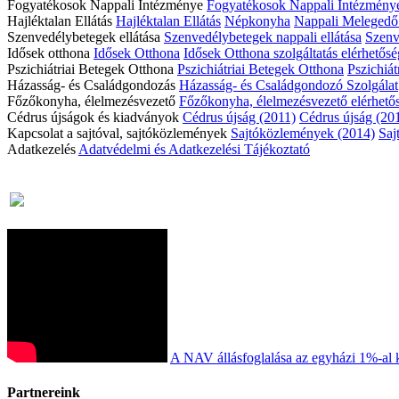
Fogyatékosok Nappali Intézménye
Fogyatékosok Nappali Intézmény
Hajléktalan Ellátás
Hajléktalan Ellátás
Népkonyha
Nappali Meleged
Szenvedélybetegek ellátása
Szenvedélybetegek nappali ellátása
Szenve
Idősek otthona
Idősek Otthona
Idősek Otthona szolgáltatás elérhetős
Pszichiátriai Betegek Otthona
Pszichiátriai Betegek Otthona
Pszichiát
Házasság- és Családgondozás
Házasság- és Családgondozó Szolgálat
Főzőkonyha, élelmezésvezető
Főzőkonyha, élelmezésvezető elérhető
Cédrus újságok és kiadványok
Cédrus újság (2011)
Cédrus újság (20
Kapcsolat a sajtóval, sajtóközlemények
Sajtóközlemények (2014)
Saj
Adatkezelés
Adatvédelmi és Adatkezelési Tájékoztató
A NAV állásfoglalása az egyházi 1%-al 
Partnereink