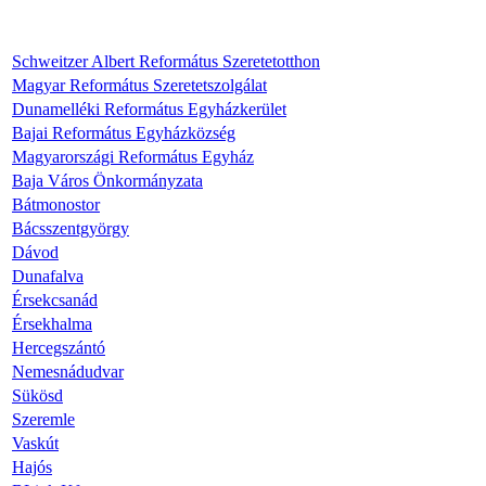
Schweitzer Albert Református Szeretetotthon
Magyar Református Szeretetszolgálat
Dunamelléki Református Egyházkerület
Bajai Református Egyházközség
Magyarországi Református Egyház
Baja Város Önkormányzata
Bátmonostor
Bácsszentgyörgy
Dávod
Dunafalva
Érsekcsanád
Érsekhalma
Hercegszántó
Nemesnádudvar
Sükösd
Szeremle
Vaskút
Hajós