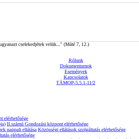
ugyanazt cselekedjétek velük..." (Máté 7, 12.)
Rólunk
Dokumentumok
Események
Kapcsolatok
TÁMOP-5.5.1-11/2
t elérhetősége
ja)
II.számú Gondozási központ elérhetősége
gek nappali ellátása
Közösségi ellátások szolgáltatás elérhetősége
tatás elérhetősége