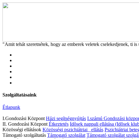
"Amit tehát szeretnétek, hogy az emberek veletek cselekedjenek, ti is 
Szolgáltatásaink
Étlapunk
I.Gondozási Központ
Házi segítségnyújtás
I.számú Gondozási közpon
II. Gondozási Központ
Étkeztetés
Idõsek nappali ellátása (Idõsek klub
Közösségi ellátások
Közösségi pszichiátriai ellátás
Pszichiátriai bete
Támogató szolgáltatás
Támogató szolgálat
Támogató szolgálat szolgál