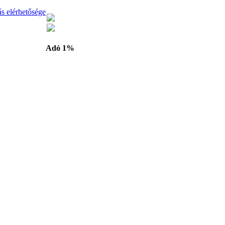
ás elérhetősége
Adó 1%