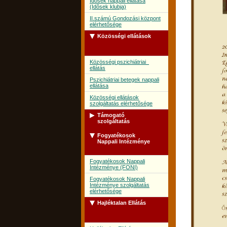
Idõsek nappali ellátása
(Idõsek klubja)
II.számú Gondozási központ
elérhetősége
Közösségi ellátások
Közösségi pszichiátriai
ellátás
Pszichiátriai betegek nappali
ellátása
Közösségi ellátások
szolgáltatás elérhetősége
Támogató
szolgáltatás
Fogyatékosok
Támogató szolgálat
Nappali Intézménye
Támogató szolgálat
szolgáltatás elérhetősége
Fogyatékosok Nappali
Intézménye (FONI)
Fogyatékosok Nappali
Intézménye szolgáltatás
elérhetősége
Hajléktalan Ellátás