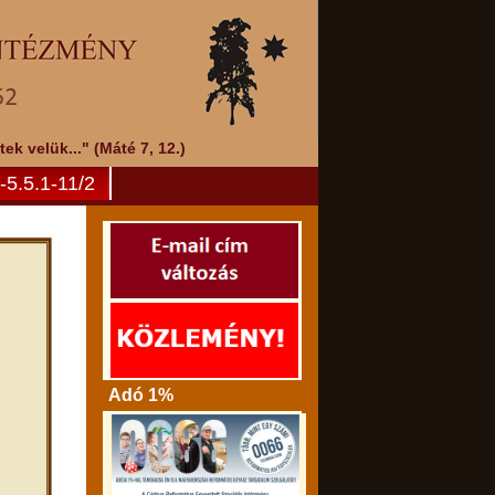
k velük..." (Máté 7, 12.)
5.5.1-11/2
Adó 1%