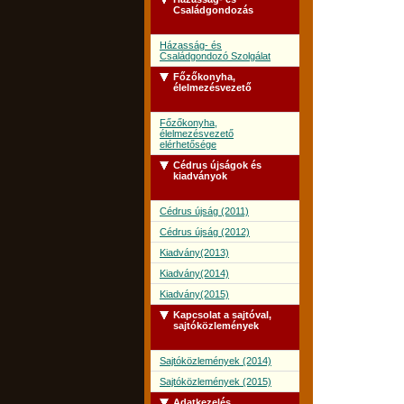
Családgondozás
Házasság- és
Családgondozó Szolgálat
Főzőkonyha,
élelmezésvezető
Főzőkonyha,
élelmezésvezető
elérhetősége
Cédrus újságok és
kiadványok
Cédrus újság (2011)
Cédrus újság (2012)
Kiadvány(2013)
Kiadvány(2014)
Kiadvány(2015)
Kapcsolat a sajtóval,
sajtóközlemények
Sajtóközlemények (2014)
Sajtóközlemények (2015)
Adatkezelés