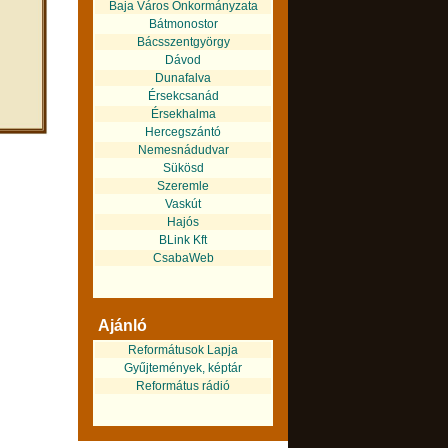
Baja Város Önkormányzata
Bátmonostor
Bácsszentgyörgy
Dávod
Dunafalva
Érsekcsanád
Érsekhalma
Hercegszántó
Nemesnádudvar
Sükösd
Szeremle
Vaskút
Hajós
BLink Kft
CsabaWeb
Ajánló
Reformátusok Lapja
Gyűjtemények, képtár
Református rádió