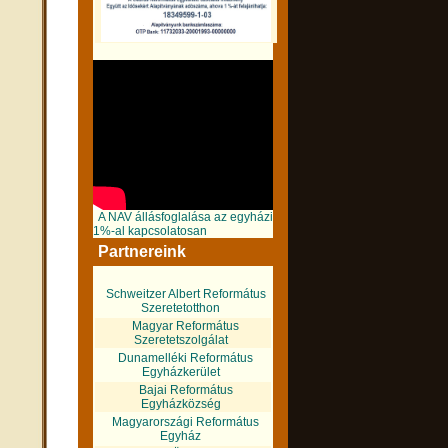
A NAV állásfoglalása az egyházi
1%-al kapcsolatosan
Partnereink
Schweitzer Albert Református
Szeretetotthon
Magyar Református
Szeretetszolgálat
Dunamelléki Református
Egyházkerület
Bajai Református
Egyházközség
Magyarországi Református
Egyház