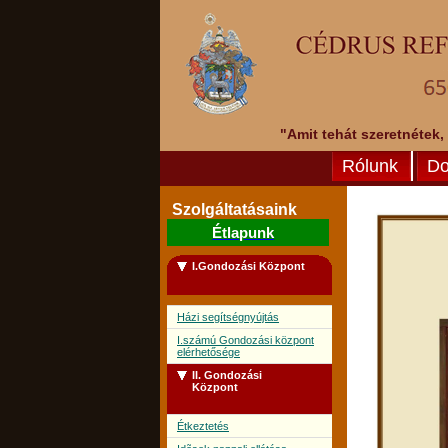
"Amit tehát szeretnétek,
Rólunk
Do
Szolgáltatásaink
Étlapunk
I.Gondozási Központ
Házi segítségnyújtás
I.számú Gondozási központ
elérhetősége
II. Gondozási
Központ
Étkeztetés