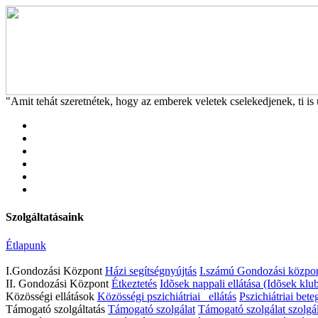
"Amit tehát szeretnétek, hogy az emberek veletek cselekedjenek, ti is 
Szolgáltatásaink
Étlapunk
I.Gondozási Központ
Házi segítségnyújtás
I.számú Gondozási közpon
II. Gondozási Központ
Étkeztetés
Idõsek nappali ellátása (Idõsek klub
Közösségi ellátások
Közösségi pszichiátriai ellátás
Pszichiátriai bete
Támogató szolgáltatás
Támogató szolgálat
Támogató szolgálat szolgál