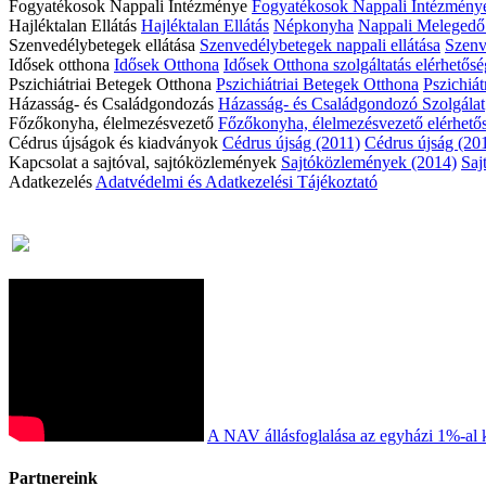
Fogyatékosok Nappali Intézménye
Fogyatékosok Nappali Intézmény
Hajléktalan Ellátás
Hajléktalan Ellátás
Népkonyha
Nappali Meleged
Szenvedélybetegek ellátása
Szenvedélybetegek nappali ellátása
Szenve
Idősek otthona
Idősek Otthona
Idősek Otthona szolgáltatás elérhetős
Pszichiátriai Betegek Otthona
Pszichiátriai Betegek Otthona
Pszichiát
Házasság- és Családgondozás
Házasság- és Családgondozó Szolgálat
Főzőkonyha, élelmezésvezető
Főzőkonyha, élelmezésvezető elérhető
Cédrus újságok és kiadványok
Cédrus újság (2011)
Cédrus újság (20
Kapcsolat a sajtóval, sajtóközlemények
Sajtóközlemények (2014)
Saj
Adatkezelés
Adatvédelmi és Adatkezelési Tájékoztató
A NAV állásfoglalása az egyházi 1%-al 
Partnereink