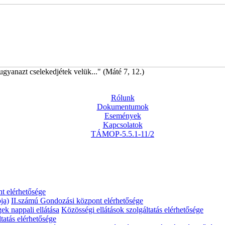
ugyanazt cselekedjétek velük..." (Máté 7, 12.)
Rólunk
Dokumentumok
Események
Kapcsolatok
TÁMOP-5.5.1-11/2
t elérhetősége
ja)
II.számú Gondozási központ elérhetősége
gek nappali ellátása
Közösségi ellátások szolgáltatás elérhetősége
tatás elérhetősége