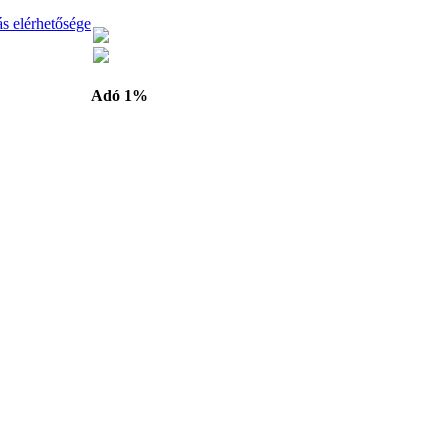
ás elérhetősége
Adó 1%