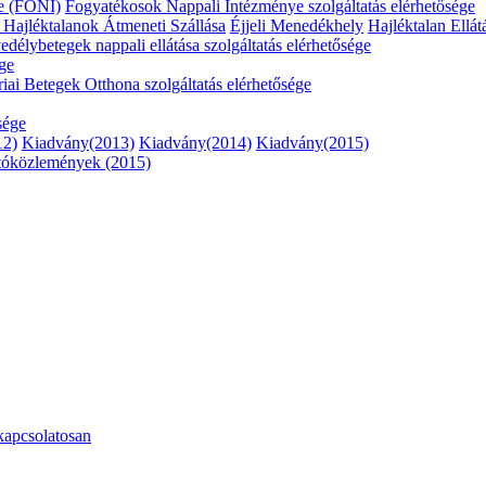
e (FONI)
Fogyatékosok Nappali Intézménye szolgáltatás elérhetősége
ő
Hajléktalanok Átmeneti Szállása
Éjjeli Menedékhely
Hajléktalan Ellát
délybetegek nappali ellátása szolgáltatás elérhetősége
ége
riai Betegek Otthona szolgáltatás elérhetősége
sége
12)
Kiadvány(2013)
Kiadvány(2014)
Kiadvány(2015)
tóközlemények (2015)
kapcsolatosan