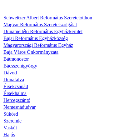
Schweitzer Albert Református Szeretetotthon
Magyar Református Szeretetszolgálat
Dunamelléki Református Egyházkerület
Bajai Református Egyházközség
Magyarországi Református Egyház
Baja Város Önkormányzata
Bátmonostor
Bácsszentgyörgy
Dávod
Dunafalva
Érsekcsanád
Érsekhalma
Hercegszántó
Nemesnádudvar
Sükösd
Szeremle
Vaskút
Hajós