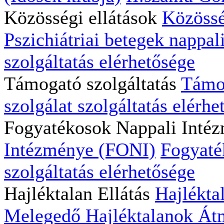
Közösségi ellátások
Közössé
Pszichiátriai betegek nappali
szolgáltatás elérhetősége
Támogató szolgáltatás
Támog
szolgálat szolgáltatás elérhe
Fogyatékosok Nappali Inté
Intézménye (FONI)
Fogyaté
szolgáltatás elérhetősége
Hajléktalan Ellátás
Hajlékta
Melegedő
Hajléktalanok Átm