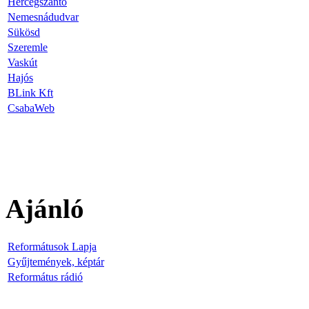
Hercegszántó
Nemesnádudvar
Sükösd
Szeremle
Vaskút
Hajós
BLink Kft
CsabaWeb
Ajánló
Reformátusok Lapja
Gyűjtemények, képtár
Református rádió