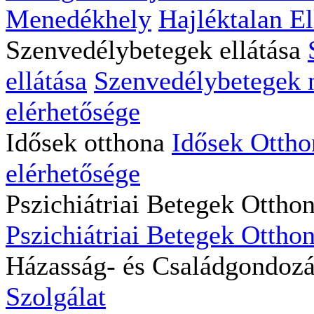
Menedékhely
Hajléktalan El
Szenvedélybetegek ellátása
ellátása
Szenvedélybetegek na
elérhetősége
Idősek otthona
Idősek Ottho
elérhetősége
Pszichiátriai Betegek Ottho
Pszichiátriai Betegek Otthon
Házasság- és Családgondoz
Szolgálat