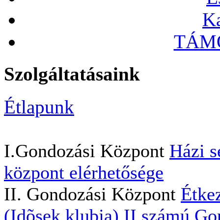
Ka
TÁMO
Szolgáltatásaink
Étlapunk
I.Gondozási Központ
Házi s
központ elérhetősége
II. Gondozási Központ
Étkez
(Idõsek klubja)
II.számú Go