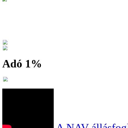
Adó 1%
A NAV állásfogl