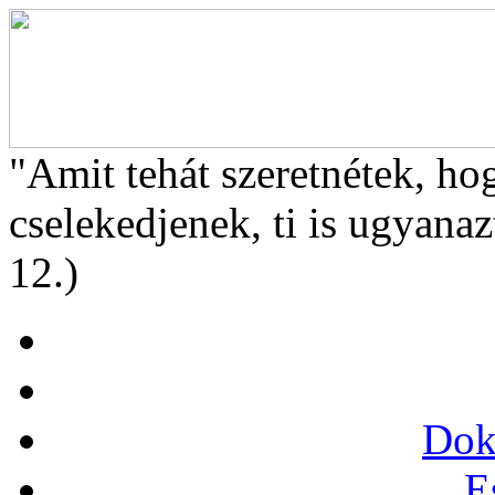
"Amit tehát szeretnétek, ho
cselekedjenek, ti is ugyanaz
12.)
Dok
E