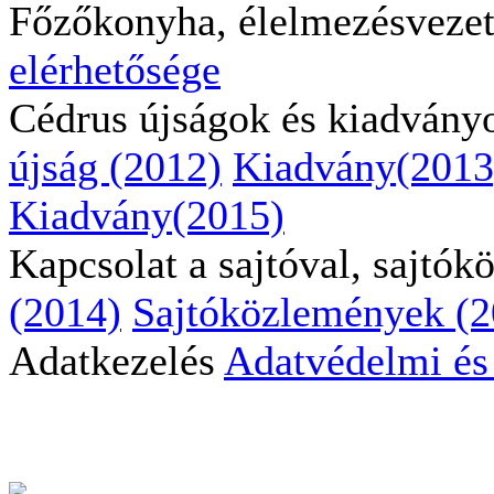
Főzőkonyha, élelmezésveze
elérhetősége
Cédrus újságok és kiadvány
újság (2012)
Kiadvány(2013
Kiadvány(2015)
Kapcsolat a sajtóval, sajtó
(2014)
Sajtóközlemények (2
Adatkezelés
Adatvédelmi és 