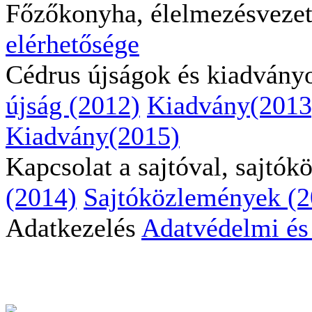
Főzőkonyha, élelmezésveze
elérhetősége
Cédrus újságok és kiadvány
újság (2012)
Kiadvány(2013
Kiadvány(2015)
Kapcsolat a sajtóval, sajtó
(2014)
Sajtóközlemények (2
Adatkezelés
Adatvédelmi és 