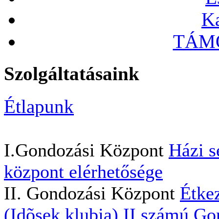
Ka
TÁMO
Szolgáltatásaink
Étlapunk
I.Gondozási Központ
Házi s
központ elérhetősége
II. Gondozási Központ
Étkez
(Idõsek klubja)
II.számú Go