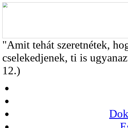
"Amit tehát szeretnétek, ho
cselekedjenek, ti is ugyanaz
12.)
Dok
E