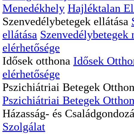
Menedékhely
Hajléktalan El
Szenvedélybetegek ellátása
ellátása
Szenvedélybetegek na
elérhetősége
Idősek otthona
Idősek Ottho
elérhetősége
Pszichiátriai Betegek Ottho
Pszichiátriai Betegek Otthon
Házasság- és Családgondoz
Szolgálat