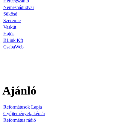
Hercegszántó
Nemesnádudvar
Sükösd
Szeremle
Vaskút
Hajós
BLink Kft
CsabaWeb
Ajánló
Reformátusok Lapja
Gyűjtemények, képtár
Református rádió