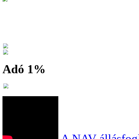
Adó 1%
A NAV állásfogl