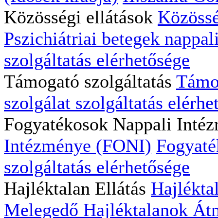
Közösségi ellátások
Közössé
Pszichiátriai betegek nappali
szolgáltatás elérhetősége
Támogató szolgáltatás
Támog
szolgálat szolgáltatás elérhe
Fogyatékosok Nappali Inté
Intézménye (FONI)
Fogyaté
szolgáltatás elérhetősége
Hajléktalan Ellátás
Hajlékta
Melegedő
Hajléktalanok Átm