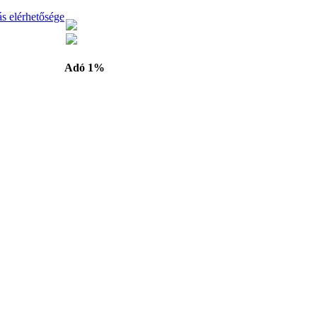
ás elérhetősége
Adó 1%