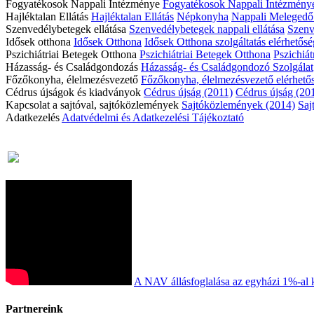
Fogyatékosok Nappali Intézménye
Fogyatékosok Nappali Intézmény
Hajléktalan Ellátás
Hajléktalan Ellátás
Népkonyha
Nappali Meleged
Szenvedélybetegek ellátása
Szenvedélybetegek nappali ellátása
Szenve
Idősek otthona
Idősek Otthona
Idősek Otthona szolgáltatás elérhetős
Pszichiátriai Betegek Otthona
Pszichiátriai Betegek Otthona
Pszichiát
Házasság- és Családgondozás
Házasság- és Családgondozó Szolgálat
Főzőkonyha, élelmezésvezető
Főzőkonyha, élelmezésvezető elérhető
Cédrus újságok és kiadványok
Cédrus újság (2011)
Cédrus újság (20
Kapcsolat a sajtóval, sajtóközlemények
Sajtóközlemények (2014)
Saj
Adatkezelés
Adatvédelmi és Adatkezelési Tájékoztató
A NAV állásfoglalása az egyházi 1%-al 
Partnereink