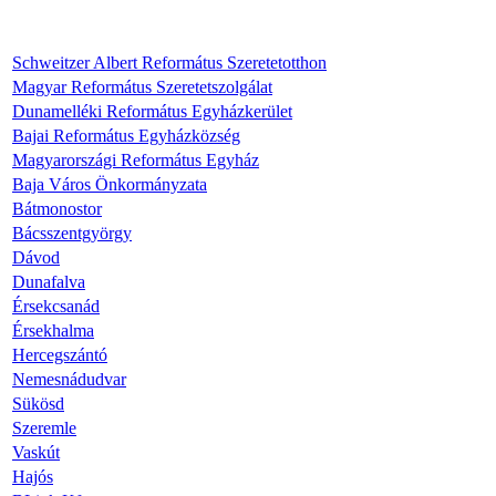
Schweitzer Albert Református Szeretetotthon
Magyar Református Szeretetszolgálat
Dunamelléki Református Egyházkerület
Bajai Református Egyházközség
Magyarországi Református Egyház
Baja Város Önkormányzata
Bátmonostor
Bácsszentgyörgy
Dávod
Dunafalva
Érsekcsanád
Érsekhalma
Hercegszántó
Nemesnádudvar
Sükösd
Szeremle
Vaskút
Hajós