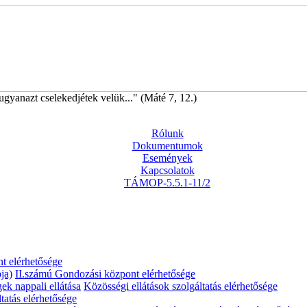
ugyanazt cselekedjétek velük..." (Máté 7, 12.)
Rólunk
Dokumentumok
Események
Kapcsolatok
TÁMOP-5.5.1-11/2
t elérhetősége
ja)
II.számú Gondozási központ elérhetősége
gek nappali ellátása
Közösségi ellátások szolgáltatás elérhetősége
tatás elérhetősége