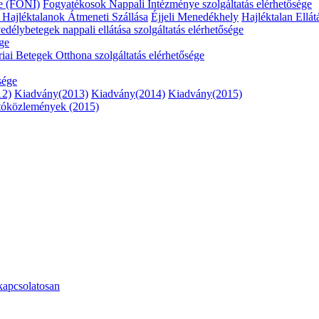
e (FONI)
Fogyatékosok Nappali Intézménye szolgáltatás elérhetősége
ő
Hajléktalanok Átmeneti Szállása
Éjjeli Menedékhely
Hajléktalan Ellát
délybetegek nappali ellátása szolgáltatás elérhetősége
ége
riai Betegek Otthona szolgáltatás elérhetősége
sége
12)
Kiadvány(2013)
Kiadvány(2014)
Kiadvány(2015)
tóközlemények (2015)
kapcsolatosan