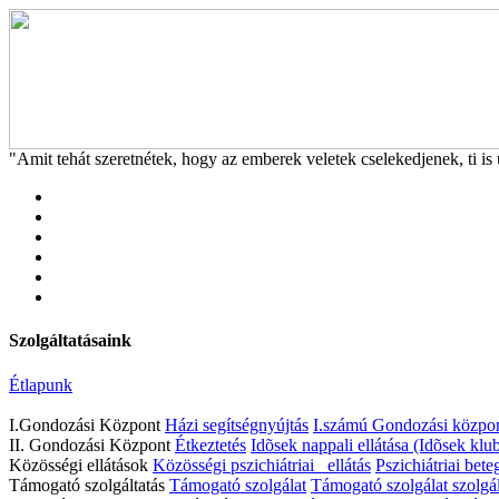
"Amit tehát szeretnétek, hogy az emberek veletek cselekedjenek, ti is 
Szolgáltatásaink
Étlapunk
I.Gondozási Központ
Házi segítségnyújtás
I.számú Gondozási közpon
II. Gondozási Központ
Étkeztetés
Idõsek nappali ellátása (Idõsek klub
Közösségi ellátások
Közösségi pszichiátriai ellátás
Pszichiátriai bete
Támogató szolgáltatás
Támogató szolgálat
Támogató szolgálat szolgál