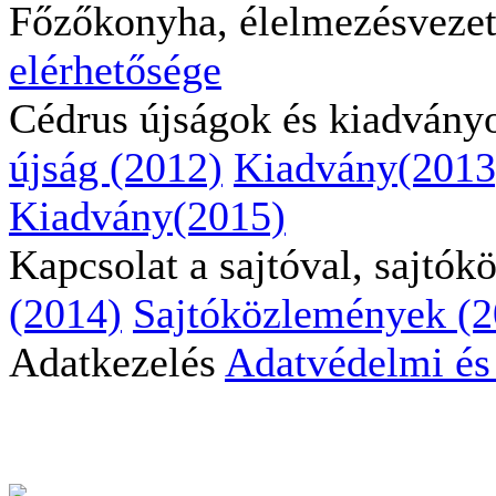
Főzőkonyha, élelmezésveze
elérhetősége
Cédrus újságok és kiadvány
újság (2012)
Kiadvány(2013
Kiadvány(2015)
Kapcsolat a sajtóval, sajtó
(2014)
Sajtóközlemények (2
Adatkezelés
Adatvédelmi és 