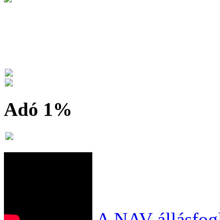
Adó 1%
A NAV állásfogl