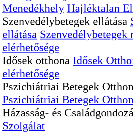
Menedékhely
Hajléktalan El
Szenvedélybetegek ellátása
ellátása
Szenvedélybetegek na
elérhetősége
Idősek otthona
Idősek Ottho
elérhetősége
Pszichiátriai Betegek Ottho
Pszichiátriai Betegek Otthon
Házasság- és Családgondoz
Szolgálat