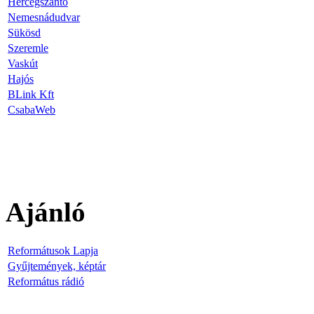
Hercegszántó
Nemesnádudvar
Sükösd
Szeremle
Vaskút
Hajós
BLink Kft
CsabaWeb
Ajánló
Reformátusok Lapja
Gyűjtemények, képtár
Református rádió