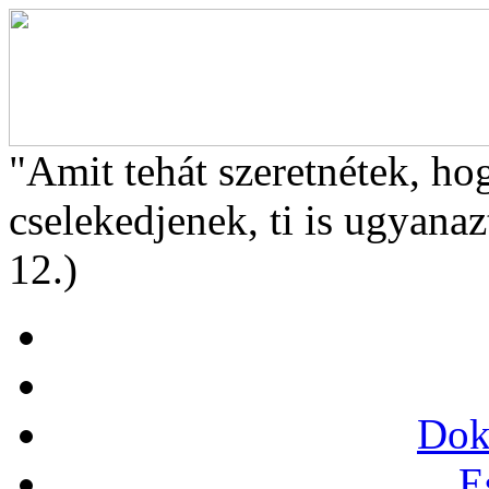
"Amit tehát szeretnétek, ho
cselekedjenek, ti is ugyanaz
12.)
Dok
E