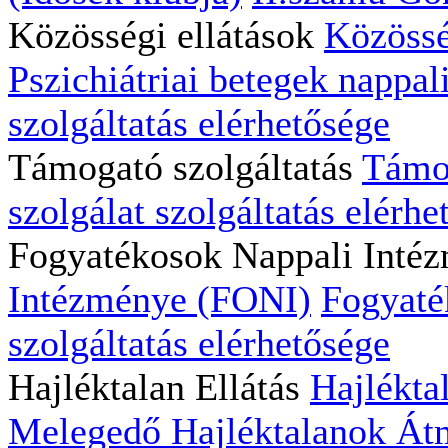
Közösségi ellátások
Közössé
Pszichiátriai betegek nappali
szolgáltatás elérhetősége
Támogató szolgáltatás
Támog
szolgálat szolgáltatás elérhe
Fogyatékosok Nappali Inté
Intézménye (FONI)
Fogyaté
szolgáltatás elérhetősége
Hajléktalan Ellátás
Hajlékta
Melegedő
Hajléktalanok Átm