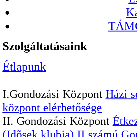
Ka
TÁMO
Szolgáltatásaink
Étlapunk
I.Gondozási Központ
Házi s
központ elérhetősége
II. Gondozási Központ
Étkez
(Idõsek klubja)
II.számú Go