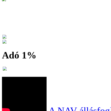
Adó 1%
A NAV állásfogl