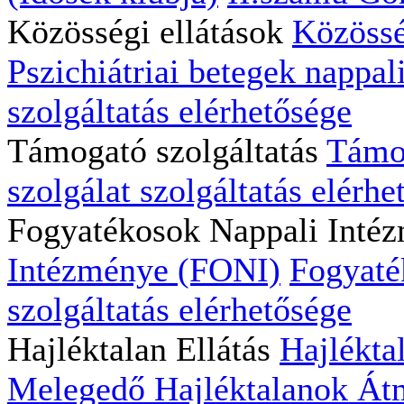
Közösségi ellátások
Közössé
Pszichiátriai betegek nappali
szolgáltatás elérhetősége
Támogató szolgáltatás
Támog
szolgálat szolgáltatás elérhe
Fogyatékosok Nappali Inté
Intézménye (FONI)
Fogyaté
szolgáltatás elérhetősége
Hajléktalan Ellátás
Hajlékta
Melegedő
Hajléktalanok Átm