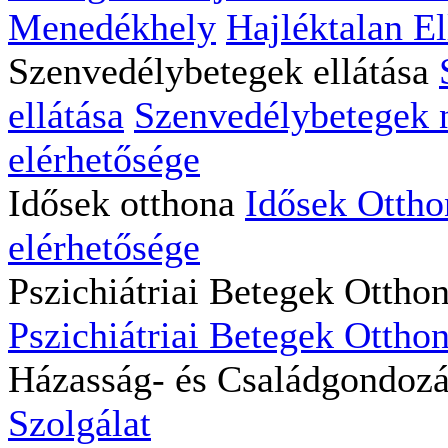
Menedékhely
Hajléktalan El
Szenvedélybetegek ellátása
ellátása
Szenvedélybetegek na
elérhetősége
Idősek otthona
Idősek Ottho
elérhetősége
Pszichiátriai Betegek Ottho
Pszichiátriai Betegek Otthon
Házasság- és Családgondoz
Szolgálat