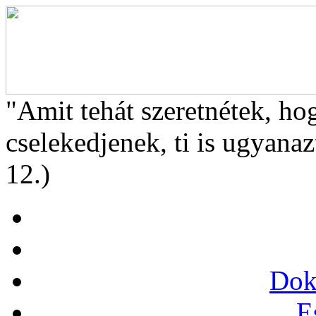
"Amit tehát szeretnétek, ho
cselekedjenek, ti is ugyanaz
12.)
Dok
E