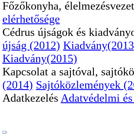
Főzőkonyha, élelmezésveze
elérhetősége
Cédrus újságok és kiadvány
újság (2012)
Kiadvány(2013
Kiadvány(2015)
Kapcsolat a sajtóval, sajtó
(2014)
Sajtóközlemények (2
Adatkezelés
Adatvédelmi és 