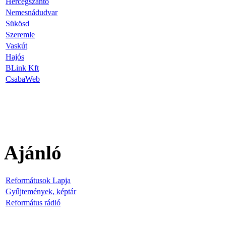
Hercegszántó
Nemesnádudvar
Sükösd
Szeremle
Vaskút
Hajós
BLink Kft
CsabaWeb
Ajánló
Reformátusok Lapja
Gyűjtemények, képtár
Református rádió