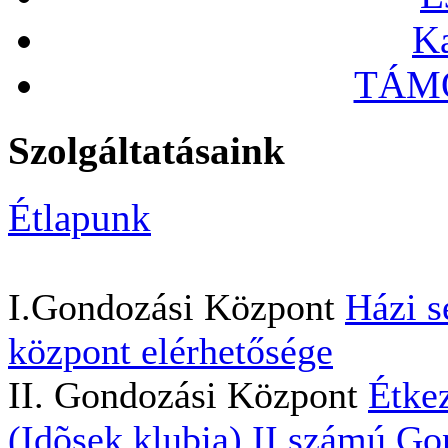
Ka
TÁMO
Szolgáltatásaink
Étlapunk
I.Gondozási Központ
Házi s
központ elérhetősége
II. Gondozási Központ
Étkez
(Idõsek klubja)
II.számú Go