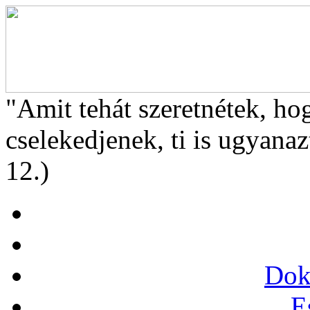
"Amit tehát szeretnétek, ho
cselekedjenek, ti is ugyanaz
12.)
Dok
E