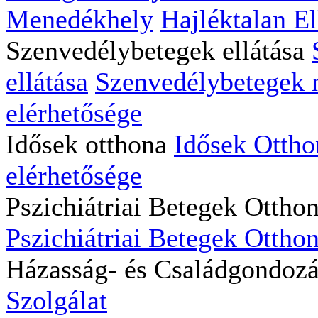
Menedékhely
Hajléktalan El
Szenvedélybetegek ellátása
ellátása
Szenvedélybetegek na
elérhetősége
Idősek otthona
Idősek Ottho
elérhetősége
Pszichiátriai Betegek Ottho
Pszichiátriai Betegek Otthon
Házasság- és Családgondoz
Szolgálat