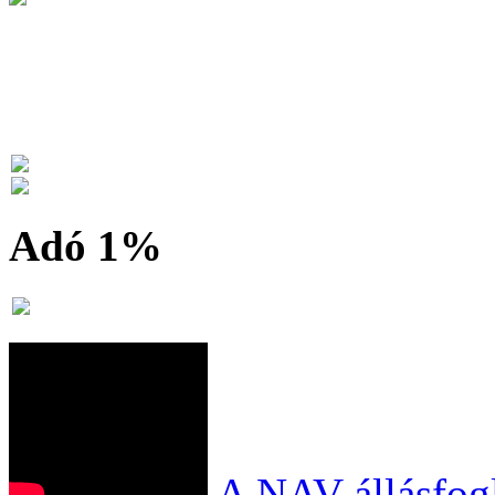
Adó 1%
A NAV állásfogl