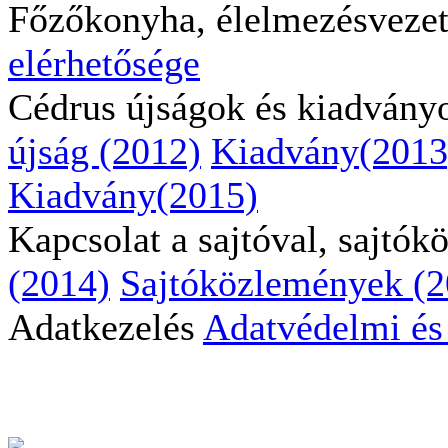
Főzőkonyha, élelmezésveze
elérhetősége
Cédrus újságok és kiadvány
újság (2012)
Kiadvány(2013
Kiadvány(2015)
Kapcsolat a sajtóval, sajtó
(2014)
Sajtóközlemények (2
Adatkezelés
Adatvédelmi és 