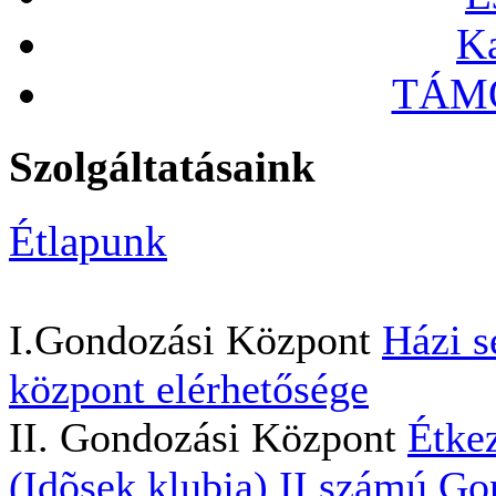
Ka
TÁMO
Szolgáltatásaink
Étlapunk
I.Gondozási Központ
Házi s
központ elérhetősége
II. Gondozási Központ
Étkez
(Idõsek klubja)
II.számú Go