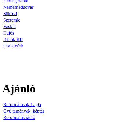
Hercegszántó
Nemesnádudvar
Sükösd
Szeremle
Vaskút
Hajós
BLink Kft
CsabaWeb
Ajánló
Reformátusok Lapja
Gyűjtemények, képtár
Református rádió