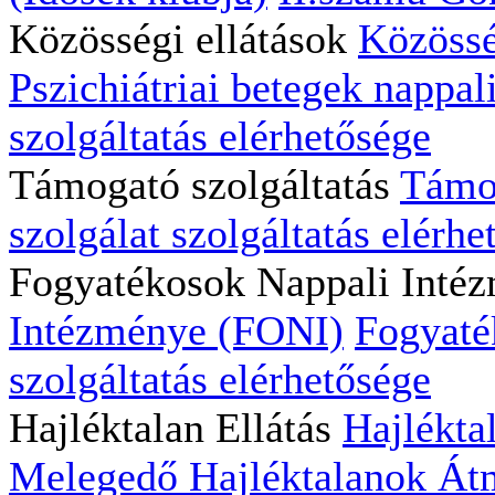
Közösségi ellátások
Közössé
Pszichiátriai betegek nappali
szolgáltatás elérhetősége
Támogató szolgáltatás
Támog
szolgálat szolgáltatás elérhe
Fogyatékosok Nappali Inté
Intézménye (FONI)
Fogyaté
szolgáltatás elérhetősége
Hajléktalan Ellátás
Hajlékta
Melegedő
Hajléktalanok Átm