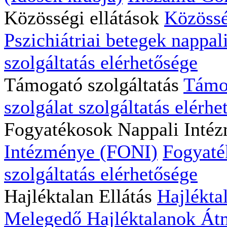
Közösségi ellátások
Közössé
Pszichiátriai betegek nappali
szolgáltatás elérhetősége
Támogató szolgáltatás
Támog
szolgálat szolgáltatás elérhe
Fogyatékosok Nappali Inté
Intézménye (FONI)
Fogyaté
szolgáltatás elérhetősége
Hajléktalan Ellátás
Hajlékta
Melegedő
Hajléktalanok Átm