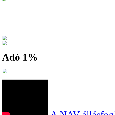
Adó 1%
A NAV állásfogl