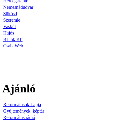
Hercegszántó
Nemesnádudvar
Sükösd
Szeremle
Vaskút
Hajós
BLink Kft
CsabaWeb
Ajánló
Reformátusok Lapja
Gyűjtemények, képtár
Református rádió