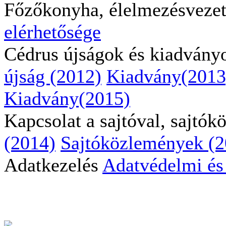
Főzőkonyha, élelmezésveze
elérhetősége
Cédrus újságok és kiadvány
újság (2012)
Kiadvány(2013
Kiadvány(2015)
Kapcsolat a sajtóval, sajtó
(2014)
Sajtóközlemények (2
Adatkezelés
Adatvédelmi és 