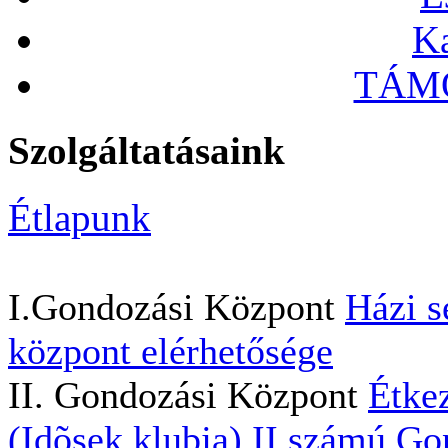
Ka
TÁMO
Szolgáltatásaink
Étlapunk
I.Gondozási Központ
Házi s
központ elérhetősége
II. Gondozási Központ
Étkez
(Idõsek klubja)
II.számú Go