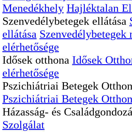
Menedékhely
Hajléktalan El
Szenvedélybetegek ellátása
ellátása
Szenvedélybetegek na
elérhetősége
Idősek otthona
Idősek Ottho
elérhetősége
Pszichiátriai Betegek Ottho
Pszichiátriai Betegek Otthon
Házasság- és Családgondoz
Szolgálat