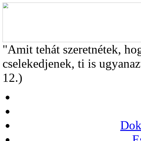
"Amit tehát szeretnétek, ho
cselekedjenek, ti is ugyanaz
12.)
Dok
E