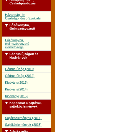
Családgondozás
Házasság- és
Családgondozó Szolgálat
Főzőkonyha,
élelmezésvezető
Főzőkonyha,
élelmezésvezető
elérhetősége
Cédrus újságok és
kiadványok
Cédrus újság (2011)
Cédrus újság (2012)
Kiadvány(2013)
Kiadvány(2014)
Kiadvány(2015)
Kapcsolat a sajtóval,
sajtóközlemények
Sajtóközlemények (2014)
Sajtóközlemények (2015)
Adatkezelés