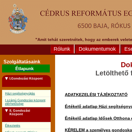
"Amit tehát szeretnétek, hogy az emberek veletek
Rólunk
Dokumentumok
Es
Szolgáltatásaink
Do
Étlapunk
Letölthető
I.Gondozási Központ
Házi segítségnyújtás
ADATKEZELÉSI TÁJÉKOZTATÓ
I.számú Gondozási központ
elérhetősége
Értékelő adatlap Házi segítségny
II. Gondozási
Központ
Értékelő adatlap Idősek Otthona 
Étkeztetés
KÉRELEM a személyes gondoskodás