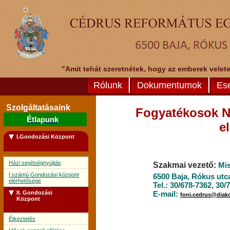
"Amit tehát szeretnétek, hogy az emberek veletek
Rólunk
Dokumentumok
Es
Szolgáltatásaink
Fogyatékosok N
Étlapunk
e
I.Gondozási Központ
Házi segítségnyújtás
Szakmai vezető
:
Mis
I.számú Gondozási központ
6500 Baja, Rókus utca
elérhetősége
Tel.: 30/678-7362, 30/
II. Gondozási
E-mail:
foni.cedrus@diak
Központ
Étkeztetés