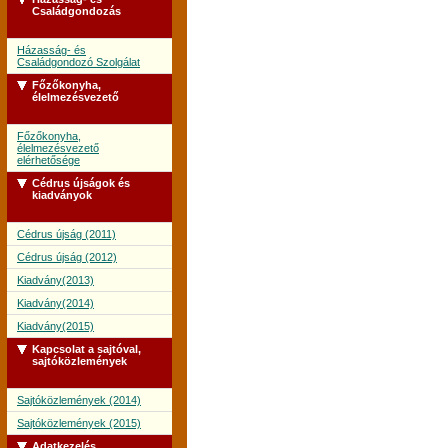
Családgondozás
Házasság- és
Családgondozó Szolgálat
Főzőkonyha,
élelmezésvezető
Főzőkonyha,
élelmezésvezető
elérhetősége
Cédrus újságok és
kiadványok
Cédrus újság (2011)
Cédrus újság (2012)
Kiadvány(2013)
Kiadvány(2014)
Kiadvány(2015)
Kapcsolat a sajtóval,
sajtóközlemények
Sajtóközlemények (2014)
Sajtóközlemények (2015)
Adatkezelés