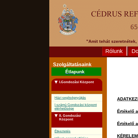
"Amit tehát szeretnétek,
Rólunk
Do
Szolgáltatásaink
Étlapunk
I.Gondozási Központ
Házi segítségnyújtás
ADATKEZ
I.számú Gondozási központ
elérhetősége
Értékelő 
II. Gondozási
Központ
Értékelő 
Étkeztetés
KÉRELEM a