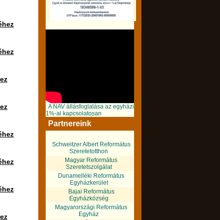
éhez
éhez
hez
hez
A NAV állásfoglalása az egyházi
1%-al kapcsolatosan
Partnereink
éhez
Schweitzer Albert Református
Szeretetotthon
Magyar Református
éhez
Szeretetszolgálat
Dunamelléki Református
Egyházkerület
éhez
Bajai Református
Egyházközség
Magyarországi Református
Egyház
hez