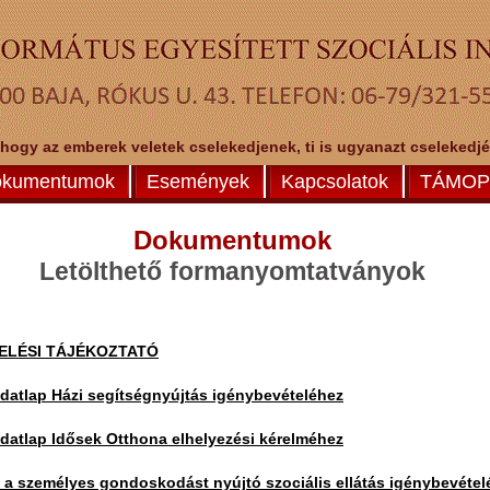
 hogy az emberek veletek cselekedjenek, ti is ugyanazt cselekedjéte
kumentumok
Események
Kapcsolatok
TÁMOP-
Dokumentumok
Letölthető
formanyomtatványok
ELÉSI TÁJÉKOZTATÓ
adatlap Házi segítségnyújtás igénybevételéhez
adatlap Idősek Otthona elhelyezési kérelméhez
 személyes gondoskodást nyújtó szociális ellátás igénybevétel