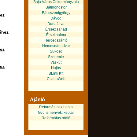
Baja Város Önkormányzata
Bátmonostor
Bácsszentgyörgy
hez
Dávod
Dunafalva
Érsekcsanád
éhez
Érsekhalma
Hercegszántó
Nemesnádudvar
hez
Sükösd
Szeremle
Vaskút
hez
Hajós
BLink Kft
CsabaWeb
Ajánló
Reformátusok Lapja
Gyűjtemények, képtár
Református rádió