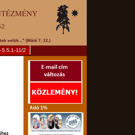
k velük..." (Máté 7, 12.)
5.5.1-11/2
Adó 1%
éhez