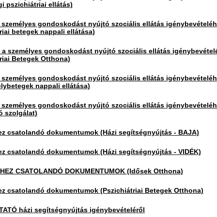
 pszichiátriai ellátás)
 személyes gondoskodást nyújtó szociális ellátás igénybevételé
riai betegek nappali ellátása)
 személyes gondoskodást nyújtó szociális ellátás igénybevétel
triai Betegek Otthona)
 személyes gondoskodást nyújtó szociális ellátás igénybevételé
lybetegek nappali ellátása)
 személyes gondoskodást nyújtó szociális ellátás igénybevételé
 szolgálat)
z csatolandó dokumentumok (Házi segítségnyújtás - BAJA)
z csatolandó dokumentumok (Házi segítségnyújtás - VIDÉK)
HEZ CSATOLANDÓ DOKUMENTUMOK (Idősek Otthona)
z csatolandó dokumentumok (Pszichiátriai Betegek Otthona)
TÓ házi segítségnyújtás igénybevételéről