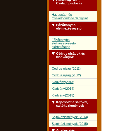
Családgondozás
Házasság- és
Családgondozó Szolgálat
Főzőkonyha,
élelmezésvezető
Főzőkonyha,
élelmezésvezető
elérhetősége
Cédrus újságok és
kiadványok
Cédrus újság (2011)
Cédrus újság (2012)
Kiadvány(2013)
Kiadvány(2014)
Kiadvány(2015)
Kapcsolat a sajtóval,
sajtóközlemények
Sajtóközlemények (2014)
Sajtóközlemények (2015)
Adatkezelés