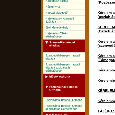
Hajléktalan Ellátás
(Közösségi
Népkonyha
Kérelem a
Nappali Melegedő
(pszichiát
Hajléktalanok Átmeneti
Szállása
KÉRELEM a
Éjjeli Menedékhely
(Pszichiá
Hajléktalan Ellátás
elérhetősége
Kérelem a
Szenvedélybetegek
(szenvedé
ellátása
Kérelem a
Szenvedélybetegek nappali
ellátása
(Támogató
Szenvedélybetegek nappali
ellátása szolgáltatás
Kérelemhe
elérhetősége
Idősek otthona
Kérelemhe
Pszichiátriai Betegek
Idősek Otthona
Otthona
KÉRELEM
Idősek Otthona szolgáltatás
elérhetősége
Pszichiátriai Betegek Otthona
Kérelemhe
Pszichiátriai Betegek Otthona
szolgáltatás elérhetősége
TÁJÉKOZTA
Házasság- és