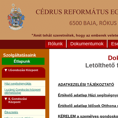
"Amit tehát szeretnétek, hogy az emberek veletek
Rólunk
Dokumentumok
Es
Szolgáltatásaink
Do
Étlapunk
Letölthető
I.Gondozási Központ
Házi segítségnyújtás
ADATKEZELÉSI TÁJÉKOZTATÓ
I.számú Gondozási központ
elérhetősége
Értékelő adatlap Házi segítségny
II. Gondozási
Központ
Értékelő adatlap Idősek Otthona 
Étkeztetés
KÉRELEM a személyes gondoskodás