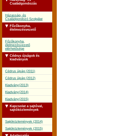
Családgondozás
Házasság- és
Családgondozó Szolgálat
Főzőkonyha,
élelmezésvezető
Főzőkonyha,
élelmezésvezető
elérhetősége
Cédrus újságok és
kiadványok
Cédrus újság (2011)
Cédrus újság (2012)
Kiadvány(2013)
Kiadvány(2014)
Kiadvány(2015)
Kapcsolat a sajtóval,
sajtóközlemények
Sajtóközlemények (2014)
Sajtóközlemények (2015)
Adatkezelés