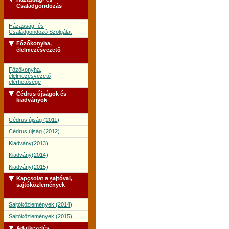
Családgondozás
Házasság- és
Családgondozó Szolgálat
Főzőkonyha,
élelmezésvezető
Főzőkonyha,
élelmezésvezető
elérhetősége
Cédrus újságok és
kiadványok
Cédrus újság (2011)
Cédrus újság (2012)
Kiadvány(2013)
Kiadvány(2014)
Kiadvány(2015)
Kapcsolat a sajtóval,
sajtóközlemények
Sajtóközlemények (2014)
Sajtóközlemények (2015)
Adatkezelés