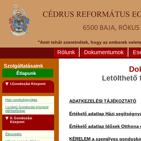
"Amit tehát szeretnétek, hogy az emberek veletek
Rólunk
Dokumentumok
Es
Szolgáltatásaink
Do
Étlapunk
Letölthető
I.Gondozási Központ
Házi segítségnyújtás
ADATKEZELÉSI TÁJÉKOZTATÓ
I.számú Gondozási központ
elérhetősége
Értékelő adatlap Házi segítségny
II. Gondozási
Központ
Értékelő adatlap Idősek Otthona 
Étkeztetés
KÉRELEM a személyes gondoskodás