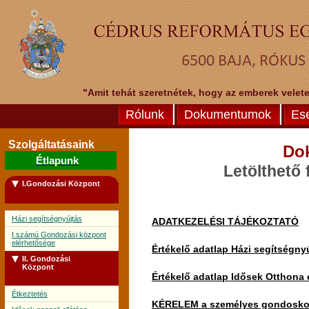
"Amit tehát szeretnétek, hogy az emberek veletek
Rólunk
Dokumentumok
Es
Szolgáltatásaink
Do
Étlapunk
Letölthető
I.Gondozási Központ
Házi segítségnyújtás
ADATKEZELÉSI TÁJÉKOZTATÓ
I.számú Gondozási központ
elérhetősége
Értékelő adatlap Házi segítségny
II. Gondozási
Központ
Értékelő adatlap Idősek Otthona 
Étkeztetés
KÉRELEM a személyes gondoskodás