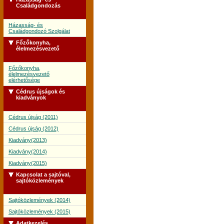
Családgondozás
Házasság- és
Családgondozó Szolgálat
Főzőkonyha,
élelmezésvezető
Főzőkonyha,
élelmezésvezető
elérhetősége
Cédrus újságok és
kiadványok
Cédrus újság (2011)
Cédrus újság (2012)
Kiadvány(2013)
Kiadvány(2014)
Kiadvány(2015)
Kapcsolat a sajtóval,
sajtóközlemények
Sajtóközlemények (2014)
Sajtóközlemények (2015)
Adatkezelés