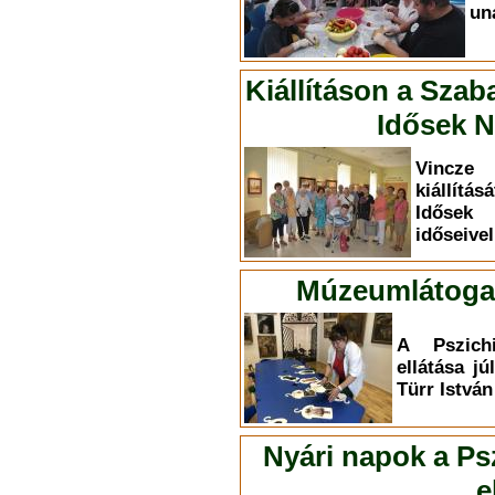
un
Kiállításon a Szab
Idősek N
Vincze 
kiállítá
Idősek
időseivel
Múzeumlátogat
A Pszichi
ellátása jú
Türr Istvá
Nyári napok a Psz
e