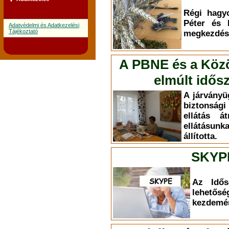
Régi hagy
Péter és 
Adatvédelmi és Adatkezelési
Tájékoztató
megkezdésé
A PBNE és a Közös
elmúlt idős
A járványüg
biztonsági
ellátás á
ellátásun
állította.
SKYP
Az Idős
lehet
kezdemé