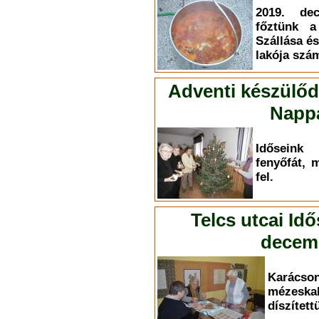
2019. dec
főztünk a
Szállása és
lakója szá
Adventi készülőd
Nappa
Időseink
fenyőfát, 
fel.
Telcs utcai Id
decemb
Karác
mézesk
díszített