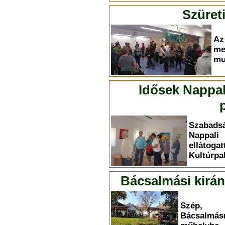
Szüret
A
me
mu
Idősek Nappali
Szabadsá
Nappal
ellát
Kultúrpa
Bácsalmási kirán
Szép, 
Bácsalmásr