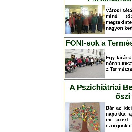
Városi sét
minél töb
megtekint
nagyon ked
FONI-sok a Term
Egy kiránd
hónapunkat
a Termész
A Pszichiátriai B
őszi
Bár az ide
napokkal 
mi azért 
szorgosko