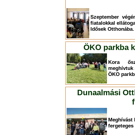
Szeptember végén
fiatalokkal elláto
Idősek Otthonába.
ÖKO parkba ki
Kora ősz
meghívtuk 
ÖKO parkba
Dunaalmási Ott
Meghívást 
fergeteges