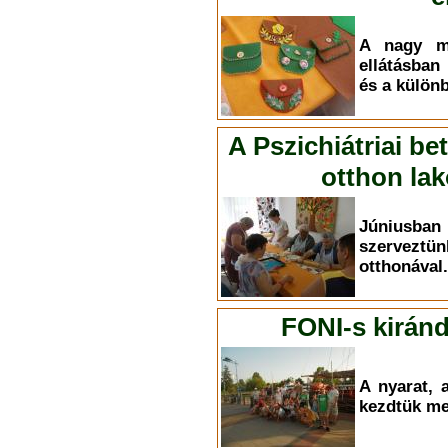
A nagy me
ellátásban
és a külön
A Pszichiátriai be
otthon la
Júniusban
szerveztün
otthonával.
FONI-s kirán
A nyarat, 
kezdtük me