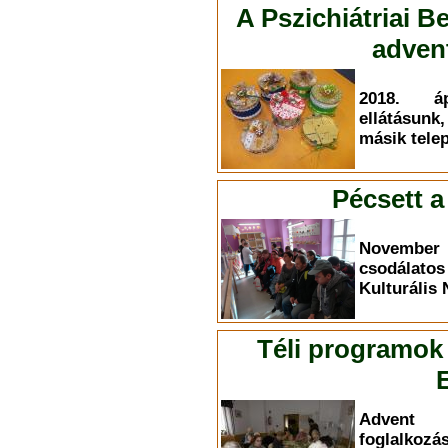
A Pszichiátriai B
adven
2018. áp
ellátásun
másik tele
Pécsett a
November 
csodálat
Kulturális
Téli programok
Advent 
foglalko