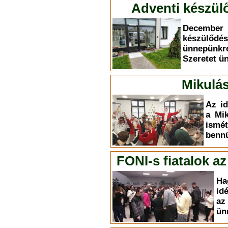
Adventi készülő
December 
készülődé
ünnepünkr
Szeretet ü
Mikulás
Az id
a Mik
ism
bennü
FONI-s fiatalok a
Ha
id
az
ün