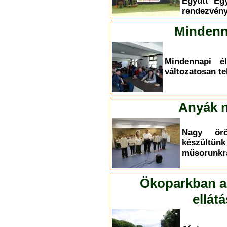
Együtt Eg
rendezvény
Mindenn
Mindennapi él
változatosan te
Anyák n
Nagy ör
készültü
műsorunkr
Ökoparkban a 
ellát