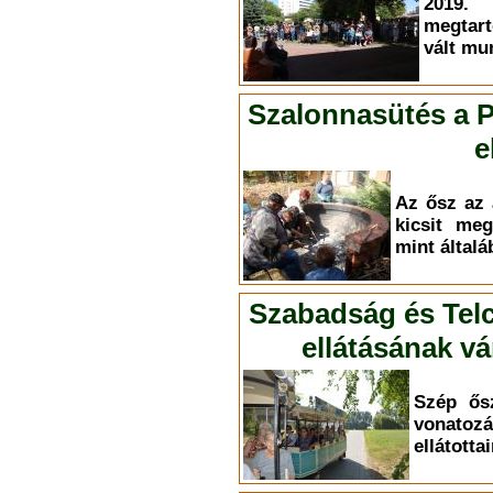
2019.
megtart
vált mu
Szalonnasütés a P
e
Az ősz az 
kicsit meg
mint által
Szabadság és Telc
ellátásának v
Szép ősz
vona
ellátotta