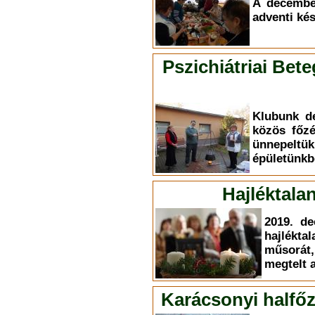
A decembe
adventi kés
Pszichiátriai Bet
Klubunk d
közös főzé
ünnepeltük
épületünkb
Hajléktala
2019. de
hajlékt
műsorát
megtelt 
Karácsonyi halfőz