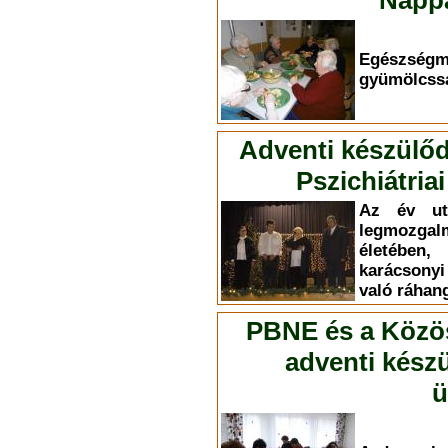
Nappa
Egészség
gyümölcssa
Adventi készülőd
Pszichiátri
Az év ut
legmozg
életében,
karácsony
való ráhan
PBNE és a Közöss
adventi kész
ü