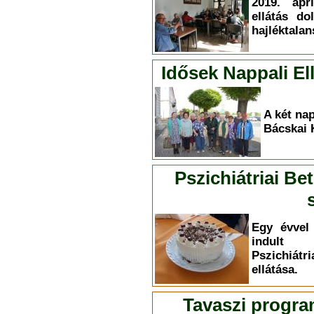
2019. ápr
ellátás do
hajléktalan
Idősek Nappali E
A két nap
Bácskai 
Pszichiátriai Be
Egy évvel 
indult 
Pszichiá
ellátása.
Tavaszi progra