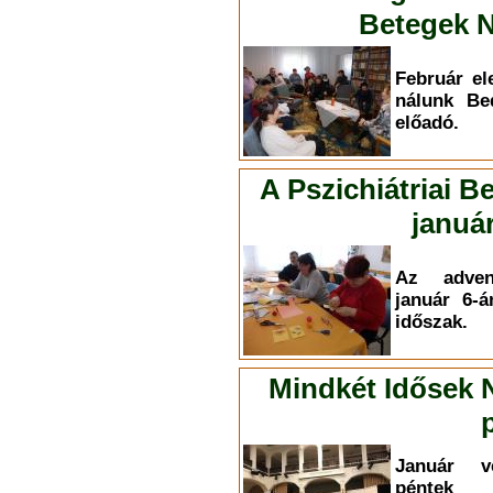
Betegek N
Február el
nálunk Be
előadó.
A Pszichiátriai B
január
Az adven
január 6-á
időszak.
Mindkét Idősek 
Január v
péntek