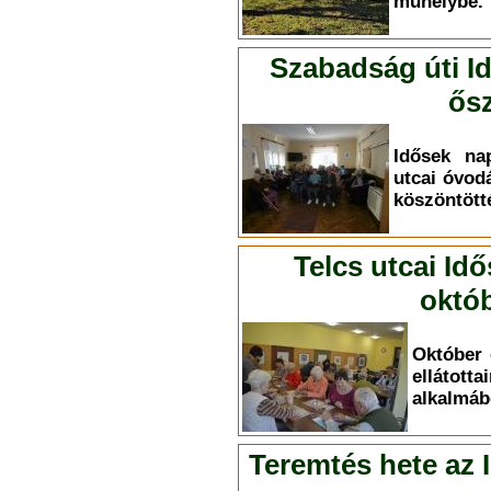
műhelybe.
Szabadság úti I
ősz
Idősek na
utcai óvod
köszöntött
Telcs utcai Id
októb
Október 
elláto
alkalmáb
Teremtés hete az 