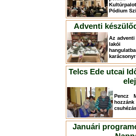
Kultúrpal
Pódium Szí
Adventi készülő
Az adventi
lakói i
hangul
karácsonyr
Telcs Ede utcai Id
ele
Pencz M
hozzá
csuhézás 
Januári programo