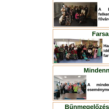
A h
felk
fővár
Farsa
Ha
id
fa
Mindenn
A minden
eseményme
Bűnmegelőzési 