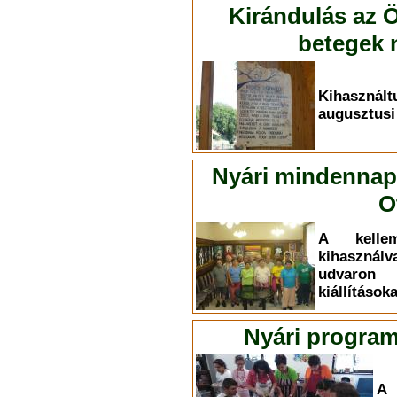
Kirándulás az Ö
betegek n
Kihasznál
augusztusi
Nyári mindennapo
O
A kelle
kihasznál
udvaron
kiállítások
Nyári program
A 