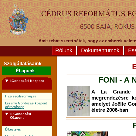
"Amit tehát szeretnétek, hogy az emberek veletek
Rólunk
Dokumentumok
Es
Szolgáltatásaink
Étlapunk
FONI - A 
I.Gondozási Központ
A La Grande L
Házi segítségnyújtás
megrendezésre ke
amelyet Joëlle Go
I.számú Gondozási központ
elérhetősége
életre 2006-ban
II. Gondozási
Központ
Étkeztetés