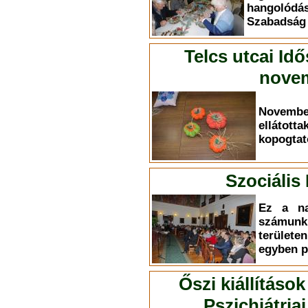
hangolódá
Szabadság ú
Telcs utcai Id
novem
Novemb
elláto
kopogtat
Szociális
Ez a na
számun
terület
egyben p
Őszi kiállítások
Pszichiátri