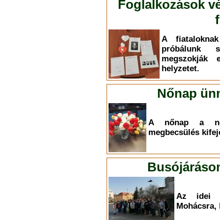
Foglalkozások vé
A fiatalokna
próbálunk 
megszokják 
helyzetet.
Nőnap ünn
A nőnap a nők
megbecsülés kifej
Busójáráson
Az idei é
Mohácsra, 