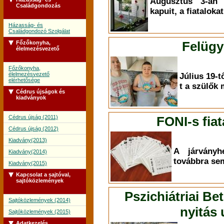
Augusztus 3-án 
Családgondozás
kapuit, a fiataloka
Házasság- és
Családgondozó Szolgálat
Felügy
Főzőkonyha,
élelmezésvezető
Főzőkonyha,
élelmezésvezető
Július 19-tő
elérhetősége
t a szülők
Cédrus újságok és
kiadványok
Cédrus újság (2011)
FONI-s fiat
Cédrus újság (2012)
Kiadvány(2013)
A járványh
Kiadvány(2014)
továbbra sem
Kiadvány(2015)
Kapcsolat a sajtóval,
sajtóközlemények
Pszichiátriai Be
Sajtóközlemények (2014)
nyitás
Sajtóközlemények (2015)
Adatkezelés