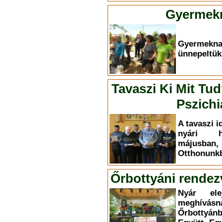
Gyermekn
Gyermekn
ünnepeltük
Tavaszi Ki Mit Tu
Pszichi
A tavaszi i
nyári h
májusba
Otthonunkb
Őrbottyáni rendez
Nyár el
meghívás
Őrbottyá