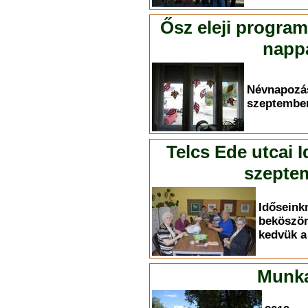
Ősz eleji progra
nappa
Névnapoz
szeptember
Telcs Ede utcai 
szeptem
Időse
bekösz
kedvük a 
Munka