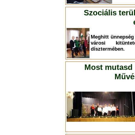
Szociális ter
Meghitt ünnepség 
városi kitünt
dísztermében.
Most mutasd 
Művés