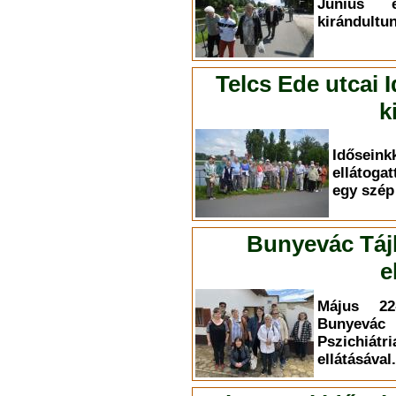
Június 
kirándultun
Telcs Ede utcai 
k
Időse
ellátoga
egy szép 
Bunyevác Táj
e
Május 22-
Bunyevác
Pszichiá
ellátásával.