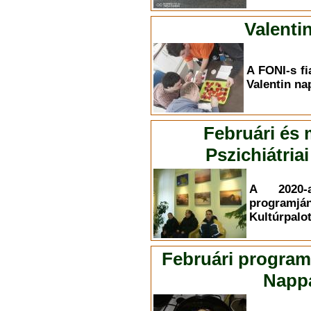
Valenti
A FONI-s fi
Valentin na
Februári és
Pszichiátri
A 2020-
programján
Kultúrpalot
Februári program
Nappa