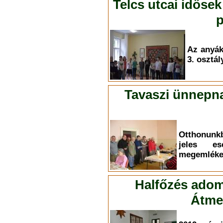
Telcs utcai idősek
p
Az anyá
3. osztál
Tavaszi ünnepna
Otthonunk
jeles es
megemléke
Halfőzés adom
Átmen