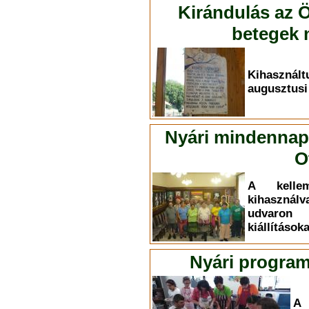
Kirándulás az Ö
betegek n
Kihasznál
augusztusi
Nyári mindennapo
O
A kelle
kihasznál
udvaron
kiállítások
Nyári program
A 