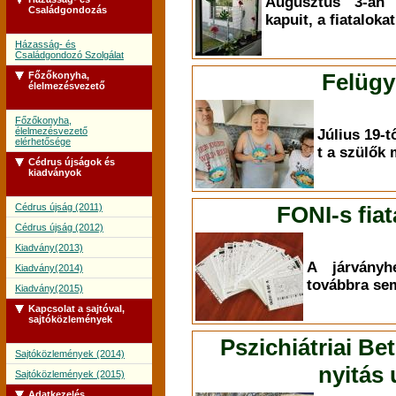
Augusztus 3-án 
Családgondozás
kapuit, a fiataloka
Házasság- és
Családgondozó Szolgálat
Felügy
Főzőkonyha,
élelmezésvezető
Főzőkonyha,
élelmezésvezető
Július 19-tő
elérhetősége
t a szülők
Cédrus újságok és
kiadványok
Cédrus újság (2011)
FONI-s fiat
Cédrus újság (2012)
Kiadvány(2013)
A járványh
Kiadvány(2014)
továbbra sem
Kiadvány(2015)
Kapcsolat a sajtóval,
sajtóközlemények
Pszichiátriai Be
Sajtóközlemények (2014)
nyitás
Sajtóközlemények (2015)
Adatkezelés