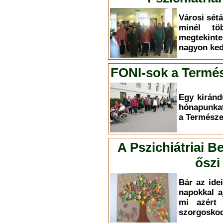
Városi sét
minél töb
megtekint
nagyon ked
FONI-sok a Term
Egy kiránd
hónapunkat
a Termész
A Pszichiátriai B
őszi
Bár az ide
napokkal 
mi azért 
szorgosko