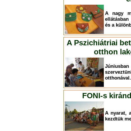
A nagy me
ellátásban
és a külön
A Pszichiátriai be
otthon la
Júniusban
szerveztün
otthonával.
FONI-s kirán
A nyarat, 
kezdtük me