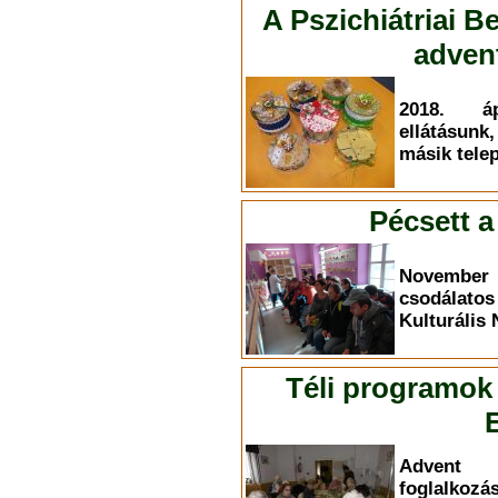
A Pszichiátriai B
adven
2018. áp
ellátásun
másik tele
Pécsett a
November 
csodálat
Kulturális
Téli programok
Advent 
foglalko