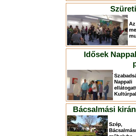
Szüret
A
me
mu
Idősek Nappali
Szabadsá
Nappal
ellát
Kultúrpa
Bácsalmási kirán
Szép, 
Bácsalmásr