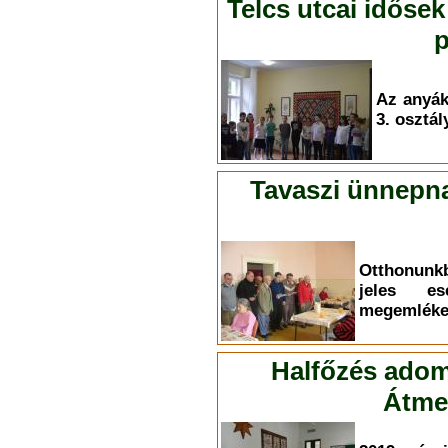
Telcs utcai idősek
p
Az anyá
3. osztál
Tavaszi ünnepna
Otthonunk
jeles es
megemléke
Halfőzés adom
Átmen