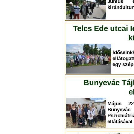
Június 
kirándultun
Telcs Ede utcai 
k
Időse
ellátoga
egy szép 
Bunyevác Táj
e
Május 22-
Bunyevác
Pszichiá
ellátásával.