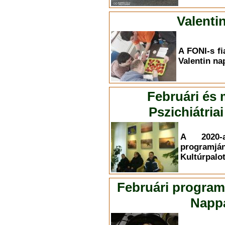
Valenti
A FONI-s fi
Valentin na
Februári és
Pszichiátri
A 2020-
programján
Kultúrpalot
Februári program
Nappa