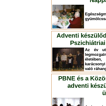
Nappa
Egészség
gyümölcssa
Adventi készülőd
Pszichiátri
Az év ut
legmozg
életében,
karácsony
való ráhan
PBNE és a Közöss
adventi kész
ü