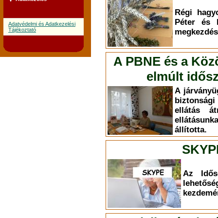
Régi hagy
Péter és 
Adatvédelmi és Adatkezelési
Tájékoztató
megkezdésé
A PBNE és a Közös
elmúlt idős
A járványüg
biztonsági
ellátás á
ellátásun
állította.
SKYP
Az Idős
lehet
kezdemé