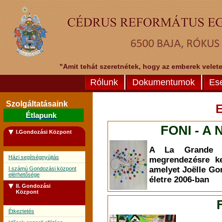
"Amit tehát szeretnétek, hogy az emberek veletek
Rólunk
Dokumentumok
Es
Szolgáltatásaink
Étlapunk
FONI - A 
I.Gondozási Központ
A La Grande L
Házi segítségnyújtás
megrendezésre ke
amelyet Joëlle Go
I.számú Gondozási központ
elérhetősége
életre 2006-ban
II. Gondozási
Központ
Étkeztetés