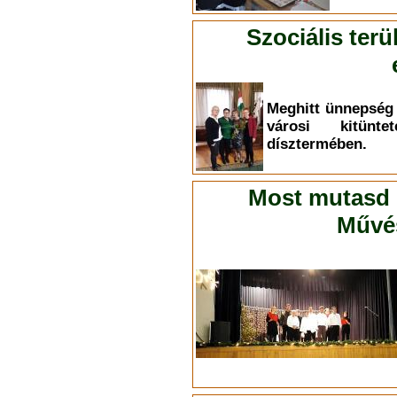
Szociális ter
Meghitt ünnepség 
városi kitünt
dísztermében.
Most mutasd 
Művés