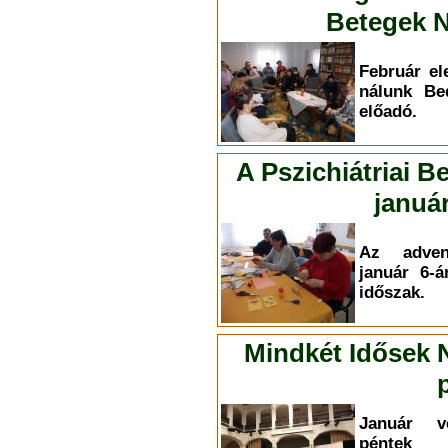
Betegek N
Február el
nálunk Be
előadó.
A Pszichiátriai B
január
Az adven
január 6-á
időszak.
Mindkét Idősek 
Január v
péntek