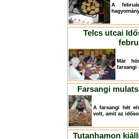
A februá
hagyományo
Telcs utcai Id
febru
Már hón
farsangi 
Farsangi mulats
A farsangi hét e
volt, amit az időso
Tutanhamon kiállí