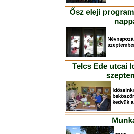
Ősz eleji progra
nappa
Névnapoz
szeptember
Telcs Ede utcai 
szeptem
Időse
bekösz
kedvük a 
Munka