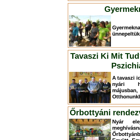
Gyermekn
Gyermekn
ünnepeltük
Tavaszi Ki Mit Tu
Pszichi
A tavaszi i
nyári h
májusba
Otthonunkb
Őrbottyáni rendez
Nyár el
meghívás
Őrbottyá