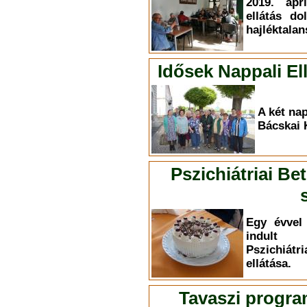
2019. ápr
ellátás do
hajléktalan
Idősek Nappali E
A két nap
Bácskai 
Pszichiátriai Be
Egy évvel 
indult 
Pszichiá
ellátása.
Tavaszi progra