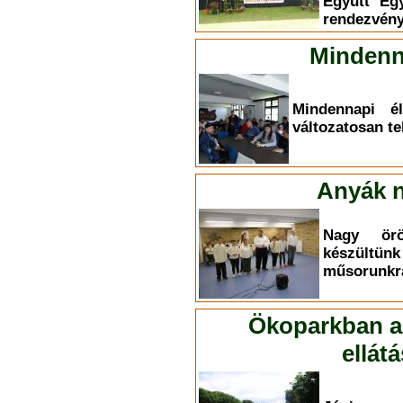
Együtt Eg
rendezvény
Mindenn
Mindennapi él
változatosan te
Anyák n
Nagy ör
készültü
műsorunkr
Ökoparkban a 
ellát