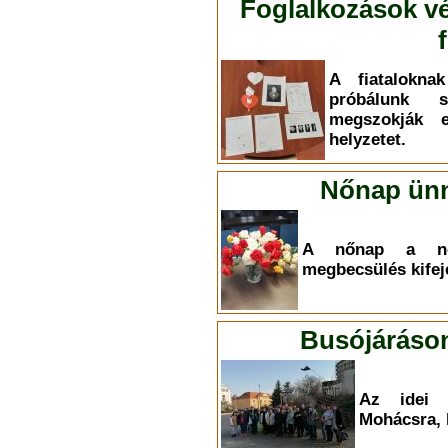
Foglalkozások vé
A fiatalokna
próbálunk 
megszokják 
helyzetet.
Nőnap ünn
A nőnap a nők
megbecsülés kifej
Busójáráson
Az idei é
Mohácsra, 