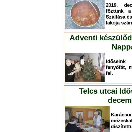
2019. dec
főztünk a
Szállása és
lakója szá
Adventi készülőd
Nappa
Időseink
fenyőfát, 
fel.
Telcs utcai Id
decemb
Karác
mézesk
díszített