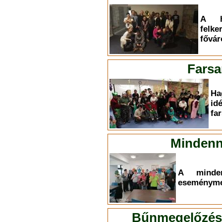
A h
felk
fővár
Farsa
Ha
id
fa
Mindenn
A minden
eseményme
Bűnmegelőzési 