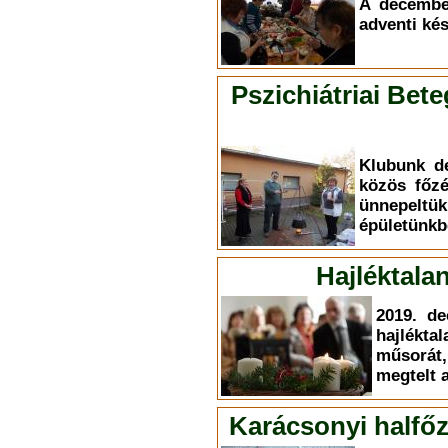
A decembe
adventi kés
Pszichiátriai Bet
Klubunk d
közös főzé
ünnepeltük
épületünkb
Hajléktala
2019. de
hajlékt
műsorát
megtelt 
Karácsonyi halfőz