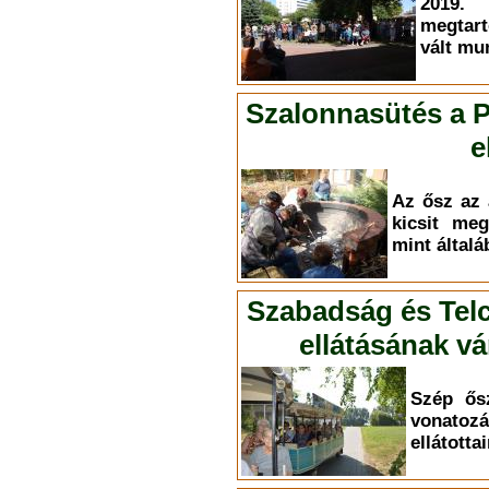
2019.
megtart
vált mu
Szalonnasütés a P
e
Az ősz az 
kicsit meg
mint által
Szabadság és Telc
ellátásának v
Szép ősz
vona
ellátotta