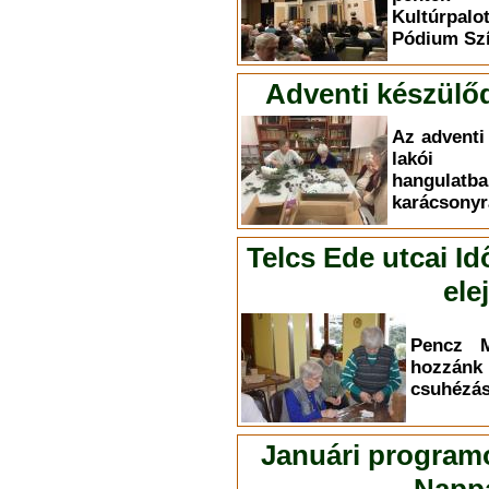
Kultúrpal
Pódium Szí
Adventi készülő
Az adventi
lakói i
hangul
karácsonyr
Telcs Ede utcai Id
ele
Pencz M
hozzá
csuhézás 
Januári programo