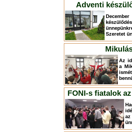
Adventi készülő
December 
készülődé
ünnepünkr
Szeretet ü
Mikulás
Az id
a Mik
ism
bennü
FONI-s fiatalok a
Ha
id
az
ün