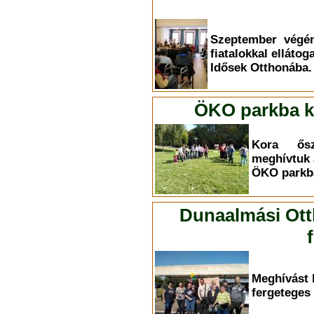
Szeptember végén
fiatalokkal elláto
Idősek Otthonába.
ÖKO parkba ki
Kora ősz
meghívtuk 
ÖKO parkba
Dunaalmási Ott
Meghívást 
fergeteges