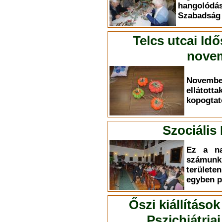
hangolódá
Szabadság ú
Telcs utcai Id
novem
Novemb
elláto
kopogtat
Szociális
Ez a na
számun
terület
egyben p
Őszi kiállítások
Pszichiátri