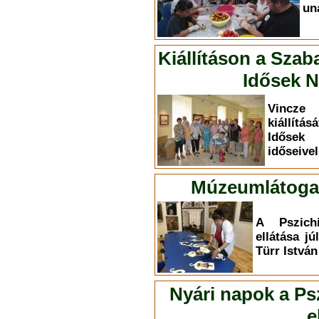
un
Kiállításon a Szab
Idősek N
Vincze 
kiállítá
Idősek
időseivel
Múzeumlátogat
A Pszichi
ellátása jú
Türr Istvá
Nyári napok a Psz
e