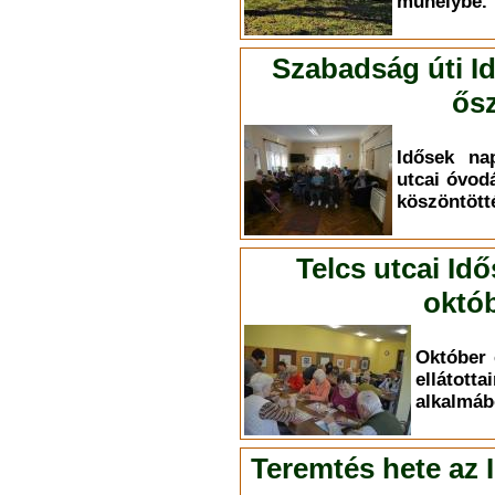
műhelybe.
Szabadság úti I
ősz
Idősek na
utcai óvod
köszöntött
Telcs utcai Id
októb
Október 
elláto
alkalmáb
Teremtés hete az 