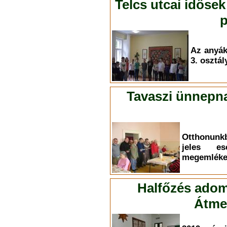
Telcs utcai idősek
p
Az anyá
3. osztál
Tavaszi ünnepna
Otthonunk
jeles es
megemléke
Halfőzés adom
Átmen