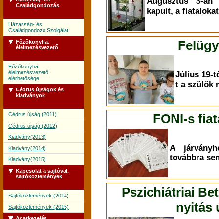
Augusztus 3-án 
Családgondozás
kapuit, a fiataloka
Házasság- és
Családgondozó Szolgálat
Felügy
Főzőkonyha,
élelmezésvezető
Főzőkonyha,
élelmezésvezető
Július 19-tő
elérhetősége
t a szülők
Cédrus újságok és
kiadványok
Cédrus újság (2011)
FONI-s fiat
Cédrus újság (2012)
Kiadvány(2013)
A járványh
Kiadvány(2014)
továbbra sem
Kiadvány(2015)
Kapcsolat a sajtóval,
sajtóközlemények
Pszichiátriai Be
Sajtóközlemények (2014)
nyitás
Sajtóközlemények (2015)
Adatkezelés