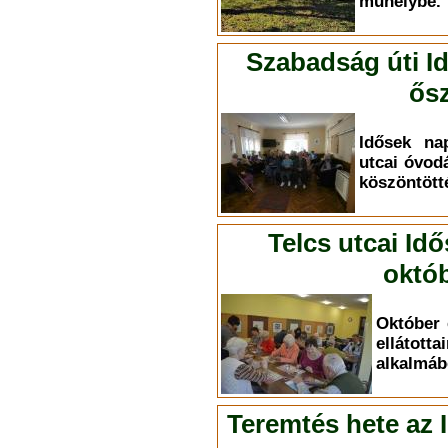
műhelybe.
Szabadság úti I
ősz
Idősek na
utcai óvod
köszöntött
Telcs utcai Id
októb
Október 
elláto
alkalmáb
Teremtés hete az 