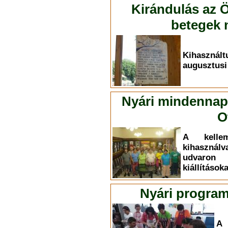
Kirándulás az Ö
betegek n
Kihasznál
augusztusi
Nyári mindennapo
O
A kelle
kihasznál
udvaron
kiállítások
Nyári program
A 