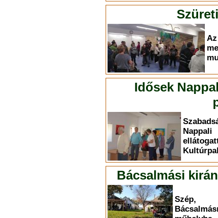
Szüret
A
me
mu
Idősek Nappali
Szabadsá
Nappal
ellát
Kultúrpa
Bácsalmási kirán
Szép, 
Bácsalmásr