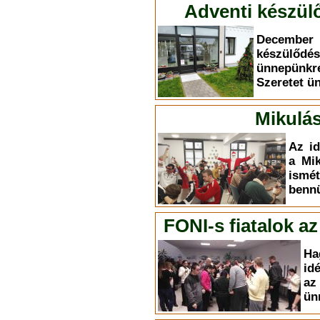
Adventi készülő
December 
készülődé
ünnepünkr
Szeretet ü
Mikulás
Az id
a Mik
ism
bennü
FONI-s fiatalok a
Ha
id
az
ün