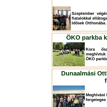
Szeptember végén
fiatalokkal elláto
Idősek Otthonába.
ÖKO parkba ki
Kora ősz
meghívtuk 
ÖKO parkba
Dunaalmási Ott
Meghívást 
fergeteges