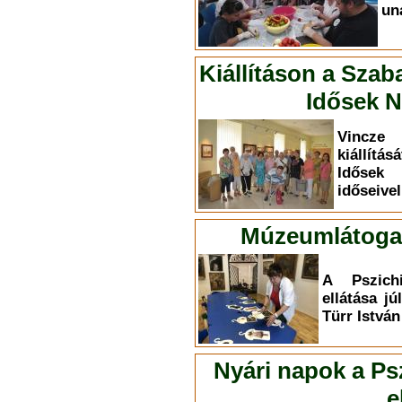
un
Kiállításon a Szab
Idősek N
Vincze 
kiállítá
Idősek
időseivel
Múzeumlátogat
A Pszichi
ellátása jú
Türr Istvá
Nyári napok a Psz
e