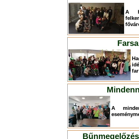
A h
felk
fővár
Farsa
Ha
id
fa
Mindenn
A minden
eseményme
Bűnmegelőzési 