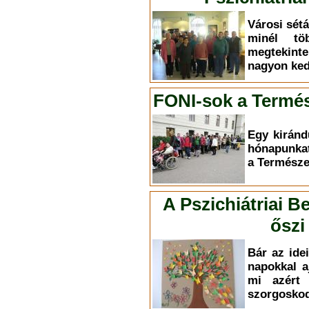
Városi sét
minél töb
megtekint
nagyon ked
FONI-sok a Term
Egy kiránd
hónapunkat
a Termész
A Pszichiátriai B
őszi
Bár az ide
napokkal 
mi azért 
szorgosko