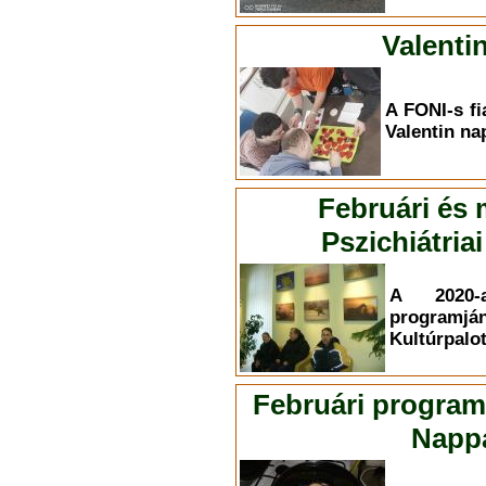
Valenti
A FONI-s fi
Valentin na
Februári és
Pszichiátri
A 2020-
programján
Kultúrpalot
Februári program
Nappa