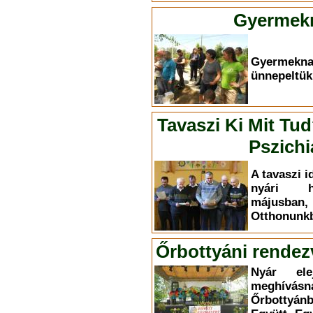
Gyermekn
Gyermekn
ünnepeltük
Tavaszi Ki Mit Tu
Pszichi
A tavaszi i
nyári h
májusba
Otthonunkb
Őrbottyáni rendez
Nyár el
meghívás
Őrbottyá