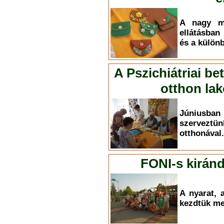
A nagy me
ellátásban
és a külön
A Pszichiátriai be
otthon la
Júniusban
szerveztün
otthonával.
FONI-s kirán
A nyarat, 
kezdtük me