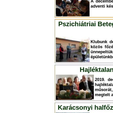
A decembe
adventi kés
Pszichiátriai Bet
Klubunk d
közös főzé
ünnepeltük
épületünkb
Hajléktala
2019. de
hajlékt
műsorát
megtelt 
Karácsonyi halfőz