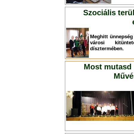
Szociális ter
Meghitt ünnepség 
városi kitünt
dísztermében.
Most mutasd 
Művés