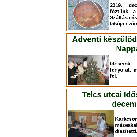
2019. dec
főztünk a
Szállása és
lakója szá
Adventi készülőd
Nappa
Időseink
fenyőfát, 
fel.
Telcs utcai Id
decemb
Karác
mézesk
díszített