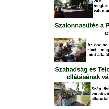
2019.
megtart
vált mu
Szalonnasütés a P
e
Az ősz az 
kicsit meg
mint által
Szabadság és Telc
ellátásának v
Szép ősz
vona
ellátotta