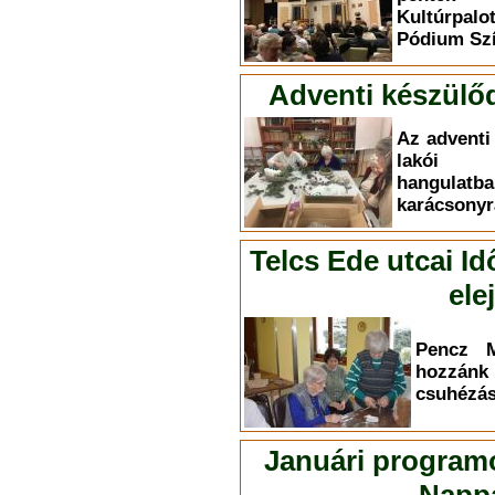
Kultúrpal
Pódium Szí
Adventi készülő
Az adventi
lakói i
hangul
karácsonyr
Telcs Ede utcai Id
ele
Pencz M
hozzá
csuhézás 
Januári programo