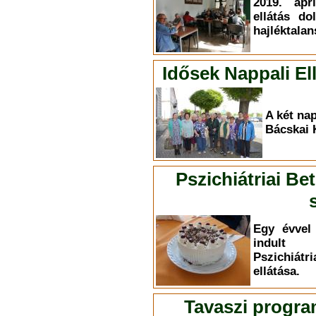
2019. ápr
ellátás do
hajléktalan
Idősek Nappali E
A két nap
Bácskai 
Pszichiátriai Be
Egy évvel 
indult 
Pszichiá
ellátása.
Tavaszi progra