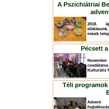
A Pszichiátriai B
adven
2018. áp
ellátásun
másik tele
Pécsett a
November 
csodálat
Kulturális
Téli programok
Advent 
foglalko