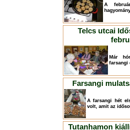
A februá
hagyományo
Telcs utcai Id
febru
Már hón
farsangi 
Farsangi mulats
A farsangi hét e
volt, amit az időso
Tutanhamon kiállí