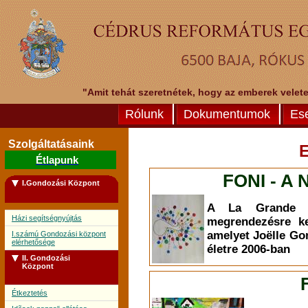
"Amit tehát szeretnétek, hogy az emberek veletek
Rólunk
Dokumentumok
Es
Szolgáltatásaink
Étlapunk
FONI - A 
I.Gondozási Központ
A La Grande L
Házi segítségnyújtás
megrendezésre ke
amelyet Joëlle Go
I.számú Gondozási központ
elérhetősége
életre 2006-ban
II. Gondozási
Központ
Étkeztetés