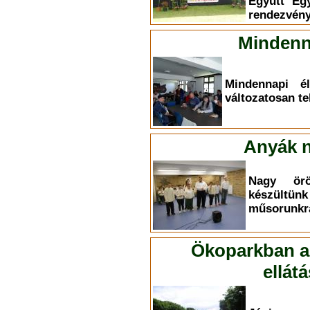
Együtt Eg
rendezvény
Mindenn
Mindennapi él
változatosan te
Anyák n
Nagy ör
készültü
műsorunkr
Ökoparkban a 
ellát