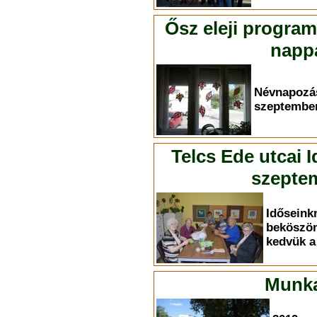
Ősz eleji progra
nappa
Névnapoz
szeptember
Telcs Ede utcai 
szeptem
Időse
bekösz
kedvük a 
Munka