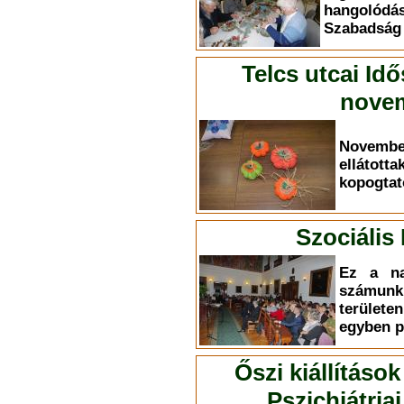
hangolódá
Szabadság ú
Telcs utcai Id
novem
Novemb
elláto
kopogtat
Szociális
Ez a na
számun
terület
egyben p
Őszi kiállítások
Pszichiátri