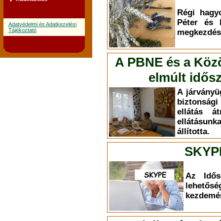
Régi hagy
Péter és 
Adatvédelmi és Adatkezelési
Tájékoztató
megkezdésé
A PBNE és a Közös
elmúlt idős
A járványüg
biztonsági
ellátás á
ellátásun
állította.
SKYP
Az Idős
lehet
kezdemé