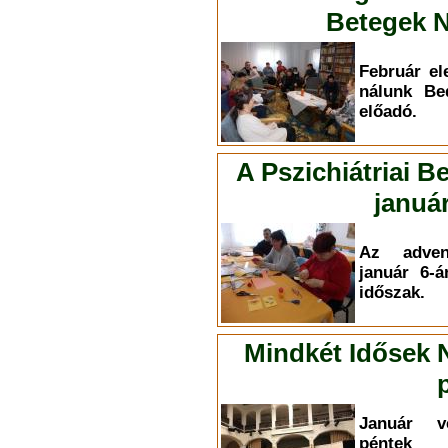
Betegek N
Február el
nálunk Be
előadó.
A Pszichiátriai B
január
Az adven
január 6-á
időszak.
Mindkét Idősek 
Január v
péntek