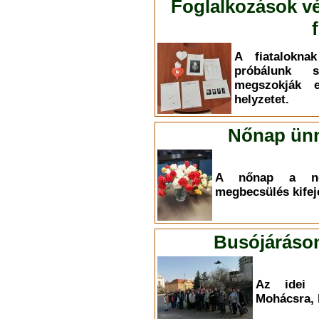
Foglalkozások vé
A fiatalokna
próbálunk 
megszokják 
helyzetet.
Nőnap ünn
A nőnap a nők
megbecsülés kifej
Busójáráson
Az idei é
Mohácsra, 