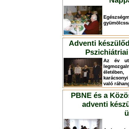
Nappa
Egészség
gyümölcssa
Adventi készülőd
Pszichiátri
Az év ut
legmozg
életében,
karácsony
való ráhan
PBNE és a Közöss
adventi kész
ü