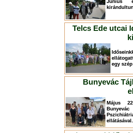
Június 
kirándultun
Telcs Ede utcai 
k
Időse
ellátoga
egy szép 
Bunyevác Táj
e
Május 22-
Bunyevác
Pszichiá
ellátásával.