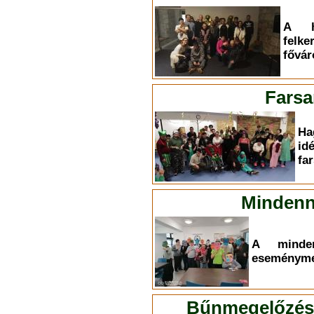
A h
felk
fővár
Farsa
Ha
id
fa
Mindenn
A minden
eseményme
Bűnmegelőzési 