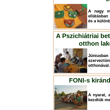
A nagy me
ellátásban
és a külön
A Pszichiátriai be
otthon la
Júniusban
szerveztün
otthonával.
FONI-s kirán
A nyarat, 
kezdtük me