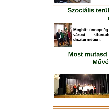
Szociális ter
Meghitt ünnepség 
városi kitünt
dísztermében.
Most mutasd 
Művés