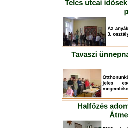
Telcs utcai idősek
p
Az anyá
3. osztál
Tavaszi ünnepna
Otthonunk
jeles es
megemléke
Halfőzés adom
Átmen