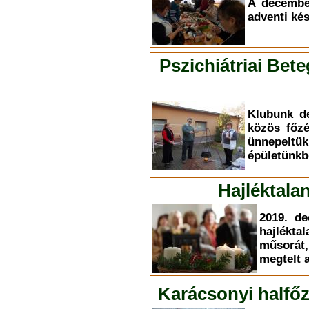
A decembe
adventi kés
Pszichiátriai Bet
Klubunk d
közös főzé
ünnepeltük
épületünkb
Hajléktala
2019. de
hajlékt
műsorát
megtelt 
Karácsonyi halfőz