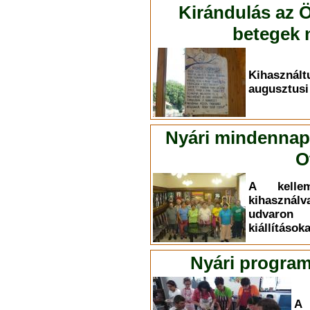
Kirándulás az Ö
betegek n
Kihasznál
augusztusi
Nyári mindennapo
O
A kelle
kihasznál
udvaron
kiállítások
Nyári program
A 