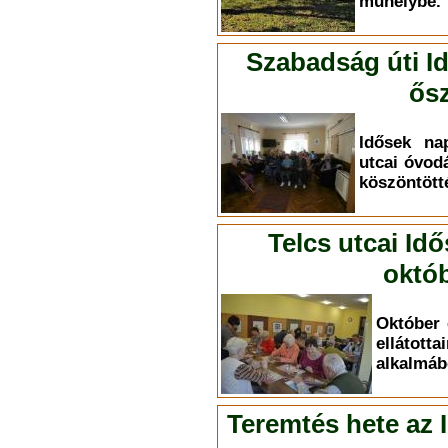
műhelybe.
Szabadság úti I
ősz
Idősek na
utcai óvod
köszöntött
Telcs utcai Id
októb
Október 
elláto
alkalmáb
Teremtés hete az 