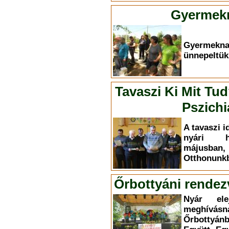
Gyermekn
Gyermekn
ünnepeltük
Tavaszi Ki Mit Tu
Pszichi
A tavaszi i
nyári h
májusba
Otthonunkb
Őrbottyáni rendez
Nyár el
meghívás
Őrbottyá