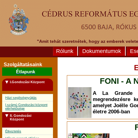
"Amit tehát szeretnétek, hogy az emberek veletek
Rólunk
Dokumentumok
Es
Szolgáltatásaink
Étlapunk
FONI - A 
I.Gondozási Központ
A La Grande L
Házi segítségnyújtás
megrendezésre ke
amelyet Joëlle Go
I.számú Gondozási központ
elérhetősége
életre 2006-ban
II. Gondozási
Központ
Étkeztetés