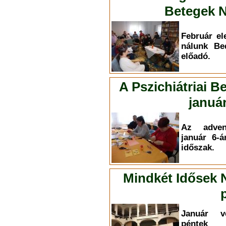
Betegek N
Február el
nálunk Be
előadó.
A Pszichiátriai B
január
Az adven
január 6-á
időszak.
Mindkét Idősek 
Január v
péntek