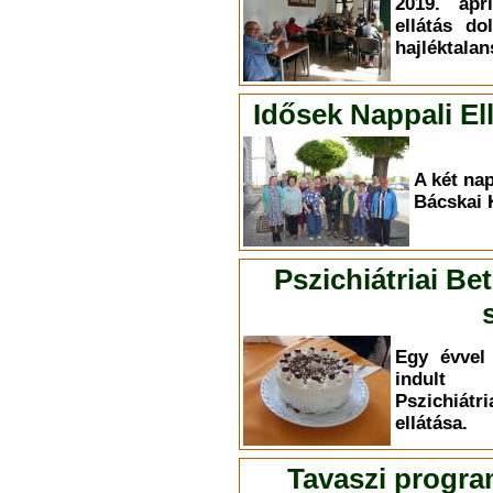
2019. ápr
ellátás do
hajléktalan
Idősek Nappali E
A két nap
Bácskai 
Pszichiátriai Be
Egy évvel 
indult 
Pszichiá
ellátása.
Tavaszi progra