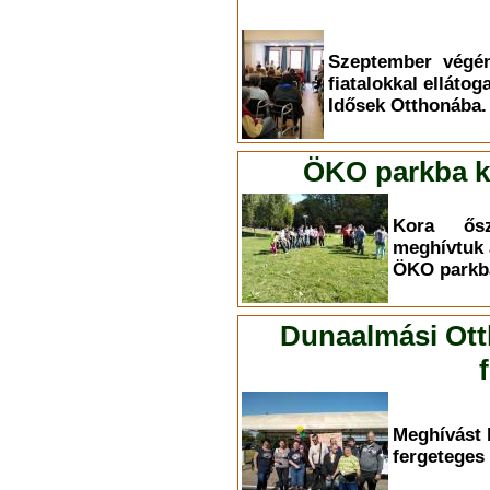
Szeptember végén
fiatalokkal elláto
Idősek Otthonába.
ÖKO parkba ki
Kora ősz
meghívtuk 
ÖKO parkba
Dunaalmási Ott
Meghívást 
fergeteges