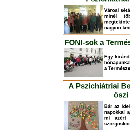
Városi sét
minél töb
megtekint
nagyon ked
FONI-sok a Term
Egy kiránd
hónapunkat
a Termész
A Pszichiátriai B
őszi
Bár az ide
napokkal 
mi azért 
szorgosko