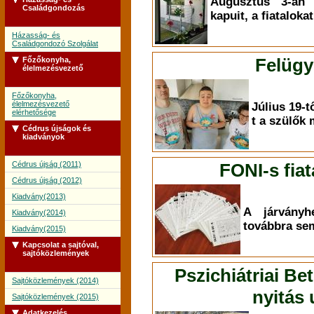
Augusztus 3-án 
Családgondozás
kapuit, a fiataloka
Házasság- és
Családgondozó Szolgálat
Felügy
Főzőkonyha,
élelmezésvezető
Főzőkonyha,
élelmezésvezető
Július 19-tő
elérhetősége
t a szülők
Cédrus újságok és
kiadványok
Cédrus újság (2011)
FONI-s fiat
Cédrus újság (2012)
Kiadvány(2013)
A járványh
Kiadvány(2014)
továbbra sem
Kiadvány(2015)
Kapcsolat a sajtóval,
sajtóközlemények
Pszichiátriai Be
Sajtóközlemények (2014)
nyitás
Sajtóközlemények (2015)
Adatkezelés