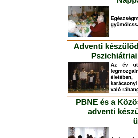
Nappa
Egészség
gyümölcssa
Adventi készülőd
Pszichiátri
Az év ut
legmozg
életében,
karácsony
való ráhan
PBNE és a Közöss
adventi kész
ü