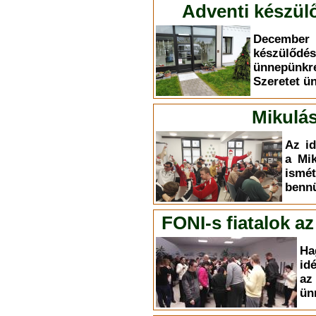
Adventi készülő
December 
készülődé
ünnepünkr
Szeretet ü
Mikulás
Az id
a Mik
ism
bennü
FONI-s fiatalok a
Ha
id
az
ün