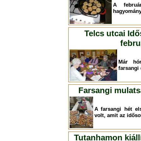
A februá
hagyományo
Telcs utcai Id
febru
Már hón
farsangi 
Farsangi mulats
A farsangi hét e
volt, amit az időso
Tutanhamon kiállí