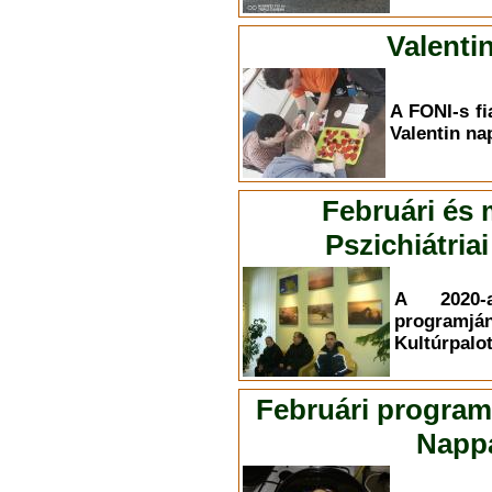
Valenti
A FONI-s fi
Valentin na
Februári és
Pszichiátri
A 2020-
programján
Kultúrpalot
Februári program
Nappa