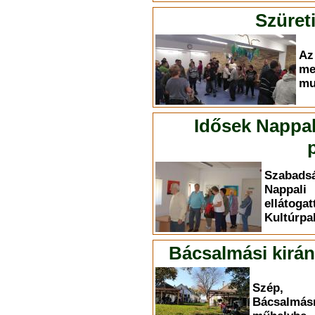
Szüret
A
me
mu
Idősek Nappali
Szabadsá
Nappal
ellát
Kultúrpa
Bácsalmási kirán
Szép, 
Bácsalmásr