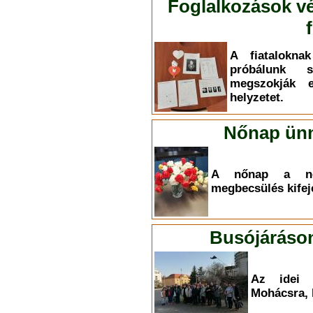
Foglalkozások vé
A fiatalokna
próbálunk 
megszokják 
helyzetet.
Nőnap ünn
A nőnap a nők
megbecsülés kifej
Busójáráson
Az idei é
Mohácsra, 