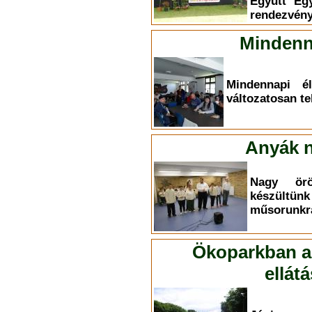
Együtt Eg
rendezvény
Mindenn
Mindennapi él
változatosan te
Anyák n
Nagy ör
készültü
műsorunkr
Ökoparkban a 
ellát