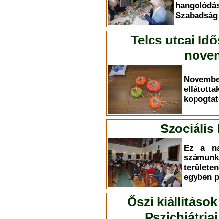
hangolódá
Szabadság ú
Telcs utcai Id
novem
Novemb
elláto
kopogtat
Szociális
Ez a na
számun
terület
egyben p
Őszi kiállítások
Pszichiátri