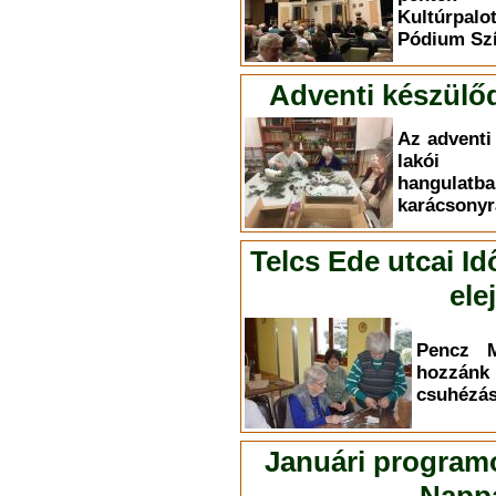
Kultúrpal
Pódium Szí
Adventi készülő
Az adventi
lakói i
hangul
karácsonyr
Telcs Ede utcai Id
ele
Pencz M
hozzá
csuhézás 
Januári programo