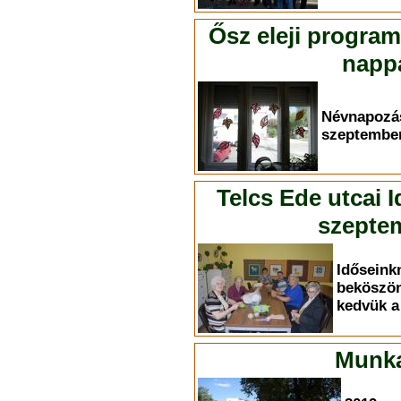
Ősz eleji progra
nappa
Névnapoz
szeptember
Telcs Ede utcai 
szeptem
Időse
bekösz
kedvük a 
Munka