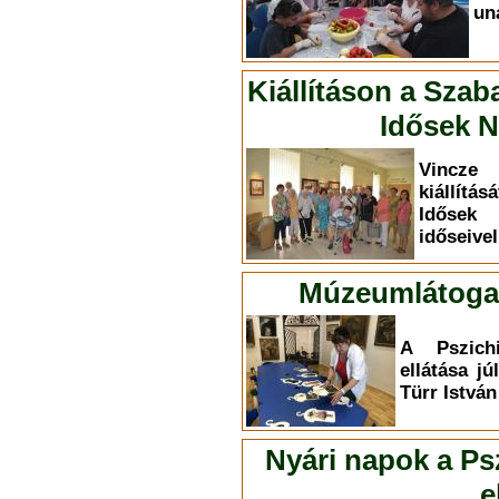
un
Kiállításon a Szab
Idősek N
Vincze 
kiállítá
Idősek
időseivel
Múzeumlátogat
A Pszichi
ellátása jú
Türr Istvá
Nyári napok a Psz
e