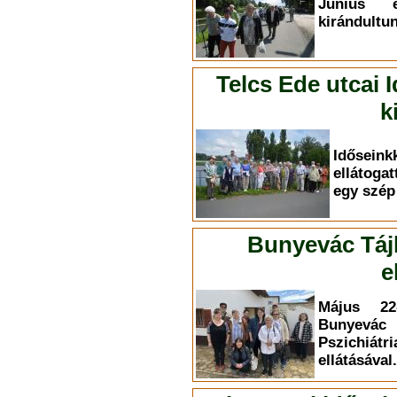
Június 
kirándultun
Telcs Ede utcai 
k
Időse
ellátoga
egy szép 
Bunyevác Táj
e
Május 22-
Bunyevác
Pszichiá
ellátásával.