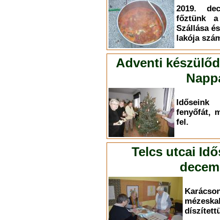
2019. dec
főztünk a
Szállása és
lakója szá
Adventi készülőd
Nappa
Időseink
fenyőfát, 
fel.
Telcs utcai Id
decemb
Karác
mézesk
díszített