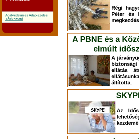
Régi hagy
Péter és 
Adatvédelmi és Adatkezelési
Tájékoztató
megkezdésé
A PBNE és a Közös
elmúlt idős
A járványüg
biztonsági
ellátás á
ellátásun
állította.
SKYP
Az Idős
lehet
kezdemé