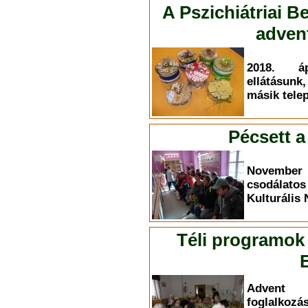
A Pszichiátriai B
adven
2018. áp
ellátásun
másik tele
Pécsett a
November 
csodálat
Kulturális
Téli programok
Advent 
foglalko