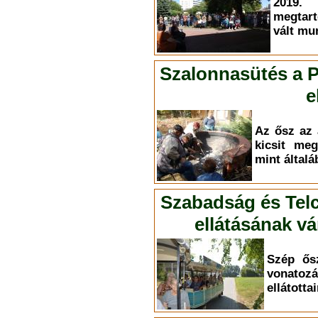
2019.
megtart
vált mu
Szalonnasütés a P
e
Az ősz az 
kicsit meg
mint által
Szabadság és Telc
ellátásának v
Szép ősz
vona
ellátotta