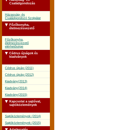
Családgondozás
Házasság- és
Családgondozó Szolgálat
Főzőkonyha,
élelmezésvezető
Főzőkonyha,
élelmezésvezető
elérhetősége
Cédrus újságok és
kiadványok
Cédrus újság (2011)
Cédrus újság (2012)
Kiadvány(2013)
Kiadvány(2014)
Kiadvány(2015)
Kapcsolat a sajtóval,
sajtóközlemények
Sajtóközlemények (2014)
Sajtóközlemények (2015)
Adatkezelés