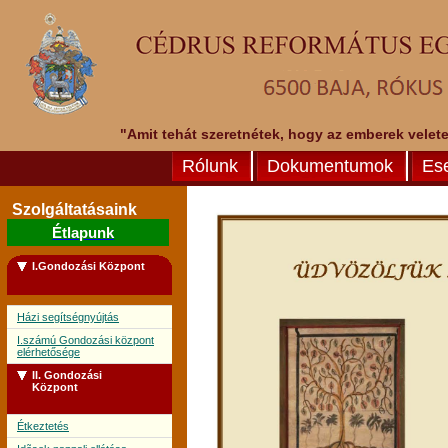
"Amit tehát szeretnétek, hogy az emberek veletek
Rólunk
Dokumentumok
Es
Szolgáltatásaink
Étlapunk
I.Gondozási Központ
Házi segítségnyújtás
I.számú Gondozási központ
elérhetősége
II. Gondozási
Központ
Étkeztetés