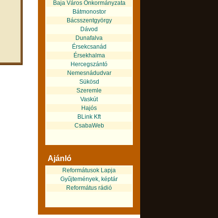
Baja Város Önkormányzata
Bátmonostor
Bácsszentgyörgy
Dávod
Dunafalva
Érsekcsanád
Érsekhalma
Hercegszántó
Nemesnádudvar
Sükösd
Szeremle
Vaskút
Hajós
BLink Kft
CsabaWeb
Ajánló
Reformátusok Lapja
Gyűjtemények, képtár
Református rádió