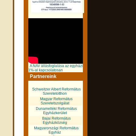
A NAV állásfoglalása az egyházi
1%-al kapcsolatosan
Partnereink
Schweitzer Albert Református
Szeretetotthon
Magyar Református
Szeretetszolgálat
Dunamelléki Református
Egyházkerület
Bajai Református
Egyházközség
Magyarországi Református
Egyház