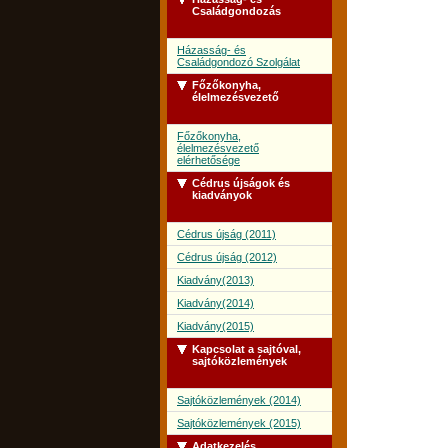
Családgondozás
Házasság- és
Családgondozó Szolgálat
Főzőkonyha,
élelmezésvezető
Főzőkonyha,
élelmezésvezető
elérhetősége
Cédrus újságok és
kiadványok
Cédrus újság (2011)
Cédrus újság (2012)
Kiadvány(2013)
Kiadvány(2014)
Kiadvány(2015)
Kapcsolat a sajtóval,
sajtóközlemények
Sajtóközlemények (2014)
Sajtóközlemények (2015)
Adatkezelés