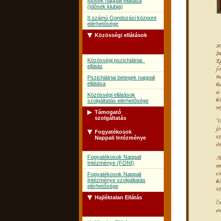
Idõsek nappali ellátása
(Idõsek klubja)
II.számú Gondozási központ
elérhetősége
Közösségi ellátások
Közösségi pszichiátriai
ellátás
Pszichiátriai betegek nappali
ellátása
Közösségi ellátások
szolgáltatás elérhetősége
Támogató
szolgáltatás
Fogyatékosok
Támogató szolgálat
Nappali Intézménye
Támogató szolgálat
szolgáltatás elérhetősége
Fogyatékosok Nappali
Intézménye (FONI)
Fogyatékosok Nappali
Intézménye szolgáltatás
elérhetősége
Hajléktalan Ellátás