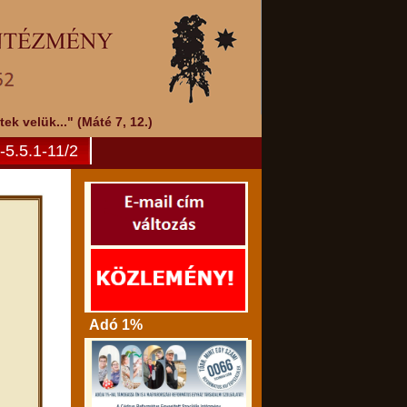
k velük..." (Máté 7, 12.)
5.5.1-11/2
Adó 1%