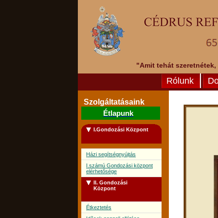
"Amit tehát szeretnétek,
Rólunk
Do
Szolgáltatásaink
Étlapunk
I.Gondozási Központ
Házi segítségnyújtás
I.számú Gondozási központ
elérhetősége
II. Gondozási
Központ
Étkeztetés