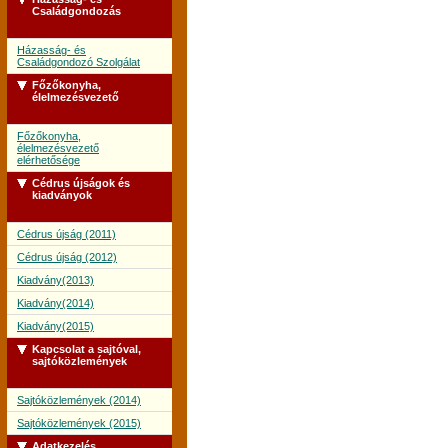
Családgondozás
Házasság- és
Családgondozó Szolgálat
Főzőkonyha,
élelmezésvezető
Főzőkonyha,
élelmezésvezető
elérhetősége
Cédrus újságok és
kiadványok
Cédrus újság (2011)
Cédrus újság (2012)
Kiadvány(2013)
Kiadvány(2014)
Kiadvány(2015)
Kapcsolat a sajtóval,
sajtóközlemények
Sajtóközlemények (2014)
Sajtóközlemények (2015)
Adatkezelés