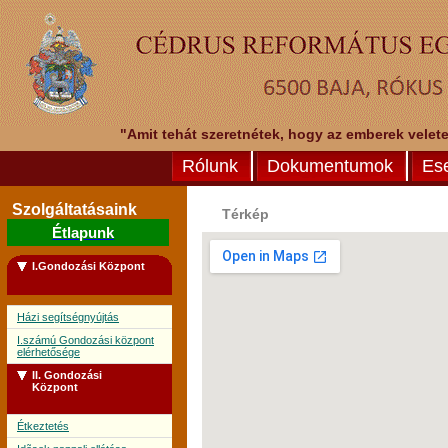
"Amit tehát szeretnétek, hogy az emberek veletek
Rólunk
Dokumentumok
Es
Szolgáltatásaink
Térkép
Étlapunk
I.Gondozási Központ
Házi segítségnyújtás
I.számú Gondozási központ
elérhetősége
II. Gondozási
Központ
Étkeztetés