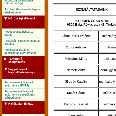
Idõsek nappali ellátása
(Idõsek klubja)
II.számú Gondozási központ
SZOLGÁLTATÁSAINK
elérhetősége
Közösségi ellátások
INTÉZMÉNYIRÁNYÍTÁS
6500 Baja, Rókus utca 43.
Térké
Közösségi pszichiátriai
ellátás
Bánné Kiss Erzsébet
intézmén
Pszichiátriai betegek nappali
ellátása
Szűcs Antalné
titká
Közösségi ellátások
szolgáltatás elérhetősége
Mészáros Mária
gazdasági
Támogató
szolgáltatás
Fogyatékosok
Németh Anita
pénzügyi ü
Támogató szolgálat
Nappali Intézménye
Támogató szolgálat
szolgáltatás elérhetősége
Strobán Katalin
munkaügyi 
Fogyatékosok Nappali
Intézménye (FONI)
Fogyatékosok Nappali
Kollár Gábor
műszaki 
Intézménye szolgáltatás
elérhetősége
Hajléktalan Ellátás
Kormos Erzsébet
adminisz
Jenei Anikó
időse