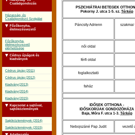
Családgondozás
PSZICHIÁTRAI BETEGEK OTTHO
Pokorny J. utca 1-5. sz.
Térkép
Házasság- és
Családgondozó Szolgálat
Páncsity Adrienn
szakmai 
Főzőkonyha,
élelmezésvezető
Főzőkonyha,
élelmezésvezető
női oldal
elérhetősége
Cédrus újságok és
kiadványok
férfi oldal
Cédrus újság (2011)
foglalkoztató
Cédrus újság (2012)
Kiadvány(2013)
faház
Kiadvány(2014)
Kiadvány(2015)
IDŐSEK OTTHONA -
Kapcsolat a sajtóval,
sajtóközlemények
IDŐSKORÚAK GONDOZÓHÁZA
Baja, Móra F. utca 1-3.
Térkép
Sajtóközlemények (2014)
Nebojszáné Pap Judit
vezető 
Sajtóközlemények (2015)
Adatkezelés