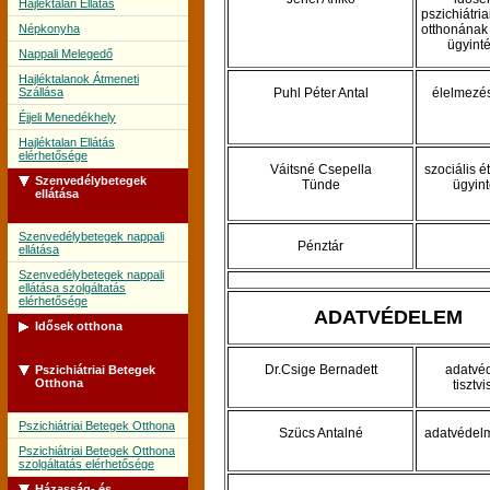
Hajléktalan Ellátás
pszichiátri
Népkonyha
otthonának 
ügyint
Nappali Melegedő
Hajléktalanok Átmeneti
Szállása
Puhl Péter Antal
élelmezé
Éjjeli Menedékhely
Hajléktalan Ellátás
elérhetősége
Váitsné Csepella
szociális é
Szenvedélybetegek
Tünde
ügyin
ellátása
Szenvedélybetegek nappali
Pénztár
ellátása
Szenvedélybetegek nappali
ellátása szolgáltatás
elérhetősége
ADATVÉDELEM
Idősek otthona
Dr.Csige Bernadett
adatvé
Pszichiátriai Betegek
Idősek Otthona
Otthona
tisztvi
Idősek Otthona szolgáltatás
elérhetősége
Pszichiátriai Betegek Otthona
Szücs Antalné
adatvédelm
Pszichiátriai Betegek Otthona
szolgáltatás elérhetősége
Házasság- és