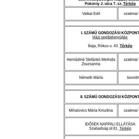
Pokorny J. utca 7. sz.
Térkép
Valkai Edit
szakmai 
I. SZÁMÚ GONDOZÁSI KÖZPON
Házi segítségnyújtás
Baja, Rókus u. 43.
Térkép
Hernádiné Stefánkó Melinda
szakmai 
Zsuzsanna
Németh Mária
koordi
II. SZÁMÚ GONDOZÁSI KÖZPON
Mihalovics Mária Krisztina
szakmai 
IDŐSEK NAPPALI ELLÁTÁSA
Szabadság út 81.
Térkép