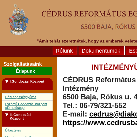
"Amit tehát szeretnétek, hogy az emberek veletek
Rólunk
Dokumentumok
Es
Szolgáltatásaink
INTÉZMÉNY
Étlapunk
CÉDRUS Református E
I.Gondozási Központ
Intézmény
6500 Baja, Rókus u. 4
Házi segítségnyújtás
Tel.: 06-79/321-552
I.számú Gondozási központ
elérhetősége
E-mail:
cedrus@diak
II. Gondozási
Központ
https://www.cedrusb
Étkeztetés