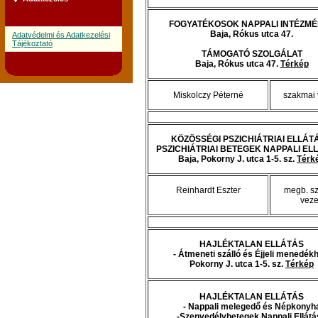
FOGYATÉKOSOK NAPPALI INTÉZM
Baja, Rókus utca 47.
Adatvédelmi és Adatkezelési
Tájékoztató
TÁMOGATÓ SZOLGÁLAT
Baja, Rókus utca 47.
Térkép
Miskolczy Péterné
szakmai 
KÖZÖSSÉGI PSZICHIÁTRIAI ELLÁTÁ
PSZICHIÁTRIAI BETEGEK NAPPALI EL
Baja, Pokorny J. utca 1-5. sz.
Térk
Reinhardt Eszter
megb. s
veze
HAJLÉKTALAN ELLÁTÁS
- Átmeneti szálló és Éjjeli menedék
Pokorny J. utca 1-5. sz.
Térkép
HAJLÉKTALAN ELLÁTÁS
- Nappali melegedő és Népkonyh
-Szenvedélybetegek Nappali Ellátá