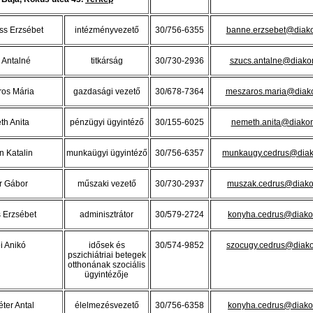
ss Erzsébet
intézményvezető
30/756-6355
banne.erzsebet@diako
 Antalné
titkárság
30/730-2936
szucs.antalne@diako
os Mária
gazdasági vezető
30/678-7364
meszaros.maria@diako
h Anita
pénzügyi ügyintéző
30/155-6025
nemeth.anita@diakon
n Katalin
munkaügyi ügyintéző
30/756-6357
munkaugy.cedrus@diak
r Gábor
műszaki vezető
30/730-2937
muszak.cedrus@diako
 Erzsébet
adminisztrátor
30/579-2724
konyha.cedrus@diako
i Anikó
idősek és
30/574-9852
szocugy.cedrus@diako
pszichiátriai betegek
otthonának szociális
ügyintézője
ter Antal
élelmezésvezető
30/756-6358
konyha.cedrus@diako