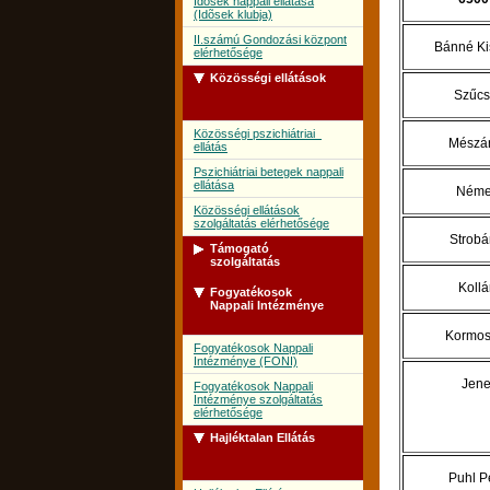
Idõsek nappali ellátása
(Idõsek klubja)
II.számú Gondozási központ
Bánné Ki
elérhetősége
Közösségi ellátások
Szűcs
Közösségi pszichiátriai
Mészár
ellátás
Pszichiátriai betegek nappali
ellátása
Német
Közösségi ellátások
szolgáltatás elérhetősége
Strobá
Támogató
szolgáltatás
Kollá
Fogyatékosok
Támogató szolgálat
Nappali Intézménye
Támogató szolgálat
Kormos
szolgáltatás elérhetősége
Fogyatékosok Nappali
Intézménye (FONI)
Jene
Fogyatékosok Nappali
Intézménye szolgáltatás
elérhetősége
Hajléktalan Ellátás
Puhl Pé