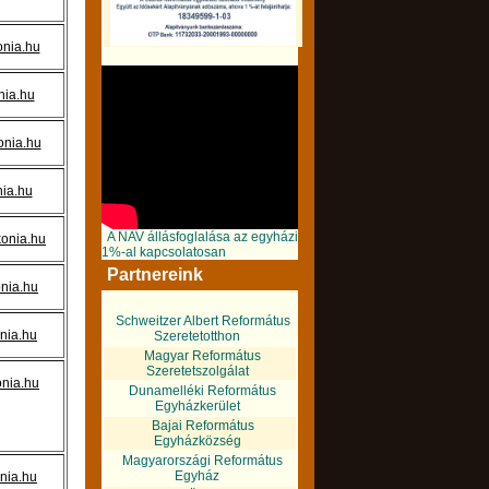
nia.hu
nia.hu
nia.hu
ia.hu
A NAV állásfoglalása az egyházi
onia.hu
1%-al kapcsolatosan
Partnereink
nia.hu
Schweitzer Albert Református
nia.hu
Szeretetotthon
Magyar Református
Szeretetszolgálat
nia.hu
Dunamelléki Református
Egyházkerület
Bajai Református
Egyházközség
Magyarországi Református
Egyház
nia.hu