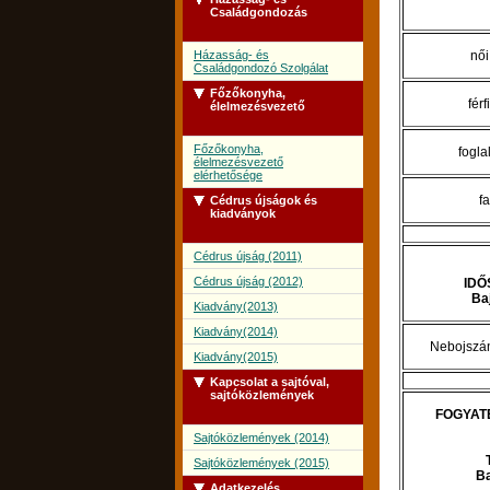
Családgondozás
Házasság- és
női
Családgondozó Szolgálat
Főzőkonyha,
férf
élelmezésvezető
Főzőkonyha,
fogla
élelmezésvezető
elérhetősége
f
Cédrus újságok és
kiadványok
Cédrus újság (2011)
Cédrus újság (2012)
ID
Baj
Kiadvány(2013)
Kiadvány(2014)
Nebojszán
Kiadvány(2015)
Kapcsolat a sajtóval,
sajtóközlemények
FOGYAT
Sajtóközlemények (2014)
Sajtóközlemények (2015)
Ba
Adatkezelés