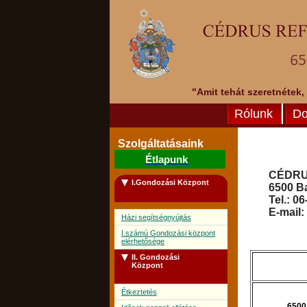
"Amit tehát szeretnétek,
Rólunk
Do
Szolgáltatásaink
Étlapunk
CÉDRUS
I.Gondozási Központ
6500 Ba
Tel.: 0
E-mail:
Házi segítségnyújtás
I.számú Gondozási központ
elérhetősége
II. Gondozási
Központ
Étkeztetés
6500