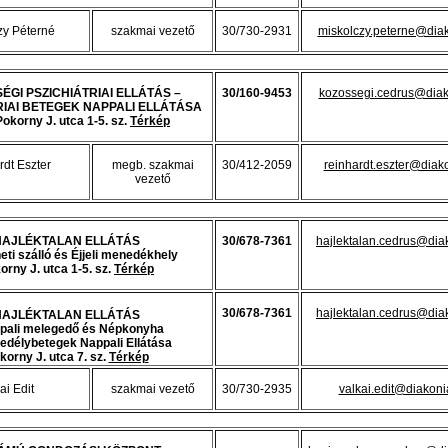
zy Péterné
szakmai vezető
30/730-2931
miskolczy.peterne@dia
ÉGI PSZICHIÁTRIAI ELLÁTÁS –
30/160-9453
kozossegi.cedrus@diak
RIAI BETEGEK NAPPALI ELLÁTÁSA
Pokorny J. utca 1-5. sz.
Térkép
dt Eszter
megb. szakmai
30/412-2059
reinhardt.eszter@diak
vezető
HAJLÉKTALAN ELLÁTÁS
30/678-7361
hajlektalan.cedrus@dia
eti szálló és Éjjeli menedékhely
orny J. utca 1-5. sz.
Térkép
30/678-7361
hajlektalan.cedrus@dia
HAJLÉKTALAN ELLÁTÁS
ppali melegedő és Népkonyha
edélybetegek Nappali Ellátása
korny J. utca 7. sz.
Térkép
ai Edit
szakmai vezető
30/730-2935
valkai.edit@diakoni