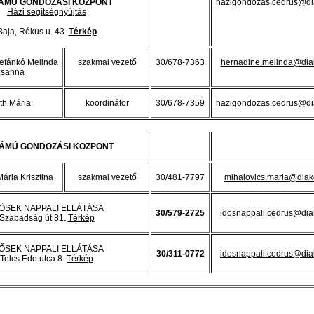
SZÁMÚ GONDOZÁSI KÖZPONT
hazigondozas.cedrus@di
Házi segítségnyújtás
Baja, Rókus u. 43.
Térkép
efánkó Melinda
szakmai vezető
30/678-7363
hernadine.melinda@dia
zsanna
h Mária
koordinátor
30/678-7359
hazigondozas.cedrus@di
SZÁMÚ GONDOZÁSI KÖZPONT
ária Krisztina
szakmai vezető
30/481-7797
mihalovics.maria@diak
ŐSEK NAPPALI ELLÁTÁSA
30/579-2725
idosnappali.cedrus@dia
Szabadság út 81.
Térkép
ŐSEK NAPPALI ELLÁTÁSA
30/311-0772
idosnappali.cedrus@dia
Telcs Ede utca 8.
Térkép