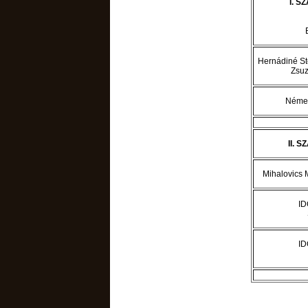
I. 
Hernádiné St
Zsu
Német
II. 
Mihalovics M
ID
ID