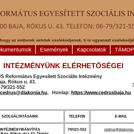
 hogy az emberek veletek cselekedjenek, ti is ugyanazt cselekedjéte
kumentumok
Események
Kapcsolatok
TÁMOP-
INTÉZMÉNYÜNK ELÉRHETŐSÉGEI
 Református Egyesített Szociális Intézmény
ja, Rókus u. 43.
6-79/321-552
cedrus@diakonia.hu
, Honlap:
https://www.cedrusbaja.hu
SZOLGÁLTATÁSAINK
TELEFON
E-MAIL
INTÉZMÉNYIRÁNYÍTÁS
79/321-552
cedrus@diakonia.
 Baja, Rókus utca 43.
Térkép