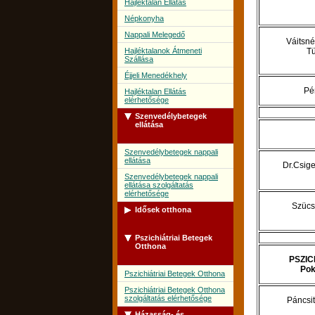
Hajléktalan Ellátás
Népkonyha
Nappali Melegedő
Váitsné
Hajléktalanok Átmeneti
T
Szállása
Éjjeli Menedékhely
Pé
Hajléktalan Ellátás
elérhetősége
Szenvedélybetegek
ellátása
Szenvedélybetegek nappali
ellátása
Dr.Csige
Szenvedélybetegek nappali
ellátása szolgáltatás
elérhetősége
Szücs
Idősek otthona
Pszichiátriai Betegek
Idősek Otthona
Otthona
PSZIC
Idősek Otthona szolgáltatás
Pok
elérhetősége
Pszichiátriai Betegek Otthona
Pszichiátriai Betegek Otthona
szolgáltatás elérhetősége
Páncsit
Házasság- és