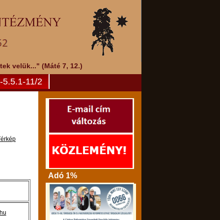
k velük..." (Máté 7, 12.)
5.5.1-11/2
Térkép
Adó 1%
hu