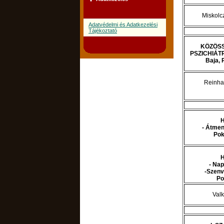
Miskolc
Adatvédelmi és Adatkezelési
Tájékoztató
KÖZÖSS
PSZICHIÁT
Baja, 
Reinhar
- Átmen
Pok
- Na
-Szenv
Po
Valk