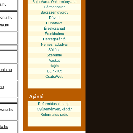
Baja Város Önkormányzata
a.hu
Bátmonostor
Bácsszentgyörgy
konia.hu
Dávod
Dunafalva
nia.hu
Érsekcsanád
Érsekhalma
Hercegszántó
Nemesnádudvar
Sükösd
Szeremle
Vaskút
Hajós
onia.hu
BLink Kft
CsabaWeb
hu
Ajánló
Reformátusok Lapja
Gyűjtemények, képtár
konia.hu
Református rádió
ia.hu