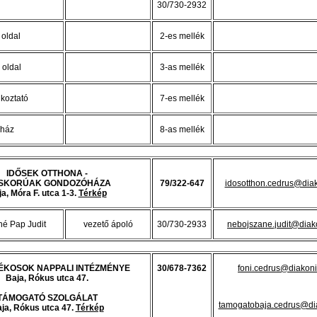
30/730-2932
 oldal
2-es mellék
i oldal
3-as mellék
lkoztató
7-es mellék
aház
8-as mellék
IDŐSEK OTTHONA -
ŐSKORÚAK GONDOZÓHÁZA
79/322-647
idosotthon.cedrus@dia
a, Móra F. utca 1-3.
Térkép
é Pap Judit
vezető ápoló
30/730-2933
nebojszane.judit@diak
ÉKOSOK NAPPALI INTÉZMÉNYE
30/678-7362
foni.cedrus@diakon
Baja, Rókus utca 47.
TÁMOGATÓ SZOLGÁLAT
tamogatobaja.cedrus@di
ja, Rókus utca 47.
Térkép