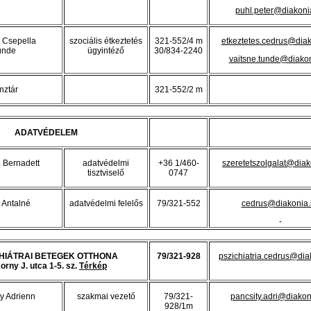
puhl.peter@diakoni
 Csepella
szociális étkeztetés
321-552/4 m
etkeztetes.cedrus@dia
ünde
ügyintéző
30/834-2240
vaitsne.tunde@diako
nztár
321-552/2 m
ADATVÉDELEM
 Bernadett
adatvédelmi
+36 1/460-
szeretetszolgalat@diak
tisztviselő
0747
 Antalné
adatvédelmi felelős
79/321-552
cedrus@diakonia.
-
HIÁTRAI BETEGEK OTTHONA
79/321-928
pszichiatria.cedrus@dia
orny J. utca 1-5. sz.
Térkép
y Adrienn
szakmai vezető
79/321-
pancsity.adri@diakon
928/1m