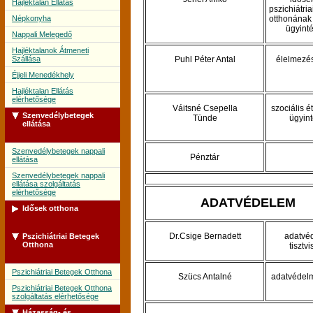
Hajléktalan Ellátás
pszichiátri
Népkonyha
otthonának 
ügyint
Nappali Melegedő
Hajléktalanok Átmeneti
Szállása
Puhl Péter Antal
élelmezé
Éjjeli Menedékhely
Hajléktalan Ellátás
elérhetősége
Váitsné Csepella
szociális é
Szenvedélybetegek
Tünde
ügyin
ellátása
Szenvedélybetegek nappali
Pénztár
ellátása
Szenvedélybetegek nappali
ellátása szolgáltatás
elérhetősége
ADATVÉDELEM
Idősek otthona
Dr.Csige Bernadett
adatvé
Pszichiátriai Betegek
Idősek Otthona
Otthona
tisztvi
Idősek Otthona szolgáltatás
elérhetősége
Pszichiátriai Betegek Otthona
Szücs Antalné
adatvédelm
Pszichiátriai Betegek Otthona
szolgáltatás elérhetősége
Házasság- és