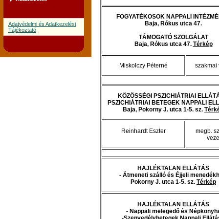
FOGYATÉKOSOK NAPPALI INTÉZM
Baja, Rókus utca 47.
Adatvédelmi és Adatkezelési
Tájékoztató
TÁMOGATÓ SZOLGÁLAT
Baja, Rókus utca 47.
Térkép
Miskolczy Péterné
szakmai 
KÖZÖSSÉGI PSZICHIÁTRIAI ELLÁTÁ
PSZICHIÁTRIAI BETEGEK NAPPALI EL
Baja, Pokorny J. utca 1-5. sz.
Térk
Reinhardt Eszter
megb. s
veze
HAJLÉKTALAN ELLÁTÁS
- Átmeneti szálló és Éjjeli menedék
Pokorny J. utca 1-5. sz.
Térkép
HAJLÉKTALAN ELLÁTÁS
- Nappali melegedő és Népkonyh
-Szenvedélybetegek Nappali Ellátá