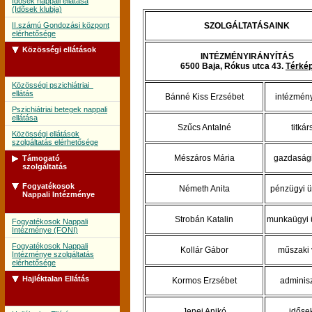
Idõsek nappali ellátása
(Idõsek klubja)
II.számú Gondozási központ
SZOLGÁLTATÁSAINK
elérhetősége
Közösségi ellátások
INTÉZMÉNYIRÁNYÍTÁS
6500 Baja, Rókus utca 43.
Térké
Közösségi pszichiátriai
ellátás
Bánné Kiss Erzsébet
intézmén
Pszichiátriai betegek nappali
ellátása
Szűcs Antalné
titká
Közösségi ellátások
szolgáltatás elérhetősége
Mészáros Mária
gazdasági
Támogató
szolgáltatás
Fogyatékosok
Németh Anita
pénzügyi ü
Támogató szolgálat
Nappali Intézménye
Támogató szolgálat
szolgáltatás elérhetősége
Strobán Katalin
munkaügyi 
Fogyatékosok Nappali
Intézménye (FONI)
Fogyatékosok Nappali
Kollár Gábor
műszaki 
Intézménye szolgáltatás
elérhetősége
Hajléktalan Ellátás
Kormos Erzsébet
adminisz
Jenei Anikó
időse