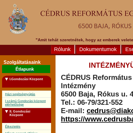
"Amit tehát szeretnétek, hogy az emberek veletek
Rólunk
Dokumentumok
Es
Szolgáltatásaink
INTÉZMÉNY
Étlapunk
CÉDRUS Református E
I.Gondozási Központ
Intézmény
6500 Baja, Rókus u. 4
Házi segítségnyújtás
Tel.: 06-79/321-552
I.számú Gondozási központ
elérhetősége
E-mail:
cedrus@diak
II. Gondozási
Központ
https://www.cedrusb
Étkeztetés