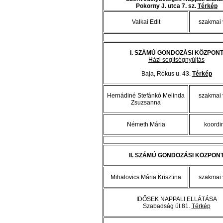
Pokorny J. utca 7. sz.
Térkép
Valkai Edit
szakmai 
I. SZÁMÚ GONDOZÁSI KÖZPON
Házi segítségnyújtás
Baja, Rókus u. 43.
Térkép
Hernádiné Stefánkó Melinda
szakmai 
Zsuzsanna
Németh Mária
koordi
II. SZÁMÚ GONDOZÁSI KÖZPON
Mihalovics Mária Krisztina
szakmai 
IDŐSEK NAPPALI ELLÁTÁSA
Szabadság út 81.
Térkép