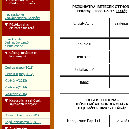
Családgondozás
PSZICHIÁTRAI BETEGEK OTTHO
Pokorny J. utca 1-5. sz.
Térkép
Házasság- és
Családgondozó Szolgálat
Páncsity Adrienn
szakmai 
Főzőkonyha,
élelmezésvezető
Főzőkonyha,
élelmezésvezető
női oldal
elérhetősége
Cédrus újságok és
kiadványok
férfi oldal
Cédrus újság (2011)
foglalkoztató
Cédrus újság (2012)
Kiadvány(2013)
faház
Kiadvány(2014)
Kiadvány(2015)
IDŐSEK OTTHONA -
Kapcsolat a sajtóval,
sajtóközlemények
IDŐSKORÚAK GONDOZÓHÁZA
Baja, Móra F. utca 1-3.
Térkép
Sajtóközlemények (2014)
Nebojszáné Pap Judit
vezető 
Sajtóközlemények (2015)
Adatkezelés