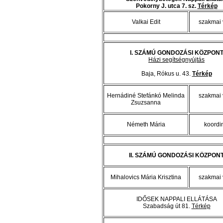
Pokorny J. utca 7. sz.
Térkép
Valkai Edit
szakmai 
I. SZÁMÚ GONDOZÁSI KÖZPON
Házi segítségnyújtás
Baja, Rókus u. 43.
Térkép
Hernádiné Stefánkó Melinda
szakmai 
Zsuzsanna
Németh Mária
koordi
II. SZÁMÚ GONDOZÁSI KÖZPON
Mihalovics Mária Krisztina
szakmai 
IDŐSEK NAPPALI ELLÁTÁSA
Szabadság út 81.
Térkép