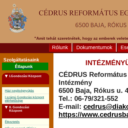
"Amit tehát szeretnétek, hogy az emberek veletek
Rólunk
Dokumentumok
Es
Szolgáltatásaink
INTÉZMÉNY
Étlapunk
CÉDRUS Református E
I.Gondozási Központ
Intézmény
6500 Baja, Rókus u. 4
Házi segítségnyújtás
Tel.: 06-79/321-552
I.számú Gondozási központ
elérhetősége
E-mail:
cedrus@diak
II. Gondozási
Központ
https://www.cedrusb
Étkeztetés