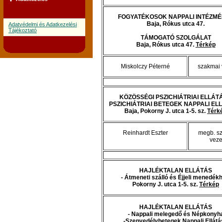
FOGYATÉKOSOK NAPPALI INTÉZM
Baja, Rókus utca 47.
Adatvédelmi és Adatkezelési
Tájékoztató
TÁMOGATÓ SZOLGÁLAT
Baja, Rókus utca 47.
Térkép
Miskolczy Péterné
szakmai 
KÖZÖSSÉGI PSZICHIÁTRIAI ELLÁTÁ
PSZICHIÁTRIAI BETEGEK NAPPALI EL
Baja, Pokorny J. utca 1-5. sz.
Térk
Reinhardt Eszter
megb. s
veze
HAJLÉKTALAN ELLÁTÁS
- Átmeneti szálló és Éjjeli menedék
Pokorny J. utca 1-5. sz.
Térkép
HAJLÉKTALAN ELLÁTÁS
- Nappali melegedő és Népkonyh
-Szenvedélybetegek Nappali Ellátá