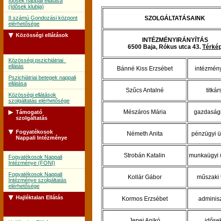
Idõsek nappali ellátása
(Idõsek klubja)
II.számú Gondozási központ
SZOLGÁLTATÁSAINK
elérhetősége
Közösségi ellátások
INTÉZMÉNYIRÁNYÍTÁS
6500 Baja, Rókus utca 43.
Térké
Közösségi pszichiátriai
ellátás
Bánné Kiss Erzsébet
intézmén
Pszichiátriai betegek nappali
ellátása
Szűcs Antalné
titká
Közösségi ellátások
szolgáltatás elérhetősége
Mészáros Mária
gazdasági
Támogató
szolgáltatás
Fogyatékosok
Németh Anita
pénzügyi ü
Támogató szolgálat
Nappali Intézménye
Támogató szolgálat
szolgáltatás elérhetősége
Strobán Katalin
munkaügyi 
Fogyatékosok Nappali
Intézménye (FONI)
Fogyatékosok Nappali
Kollár Gábor
műszaki 
Intézménye szolgáltatás
elérhetősége
Hajléktalan Ellátás
Kormos Erzsébet
adminisz
Jenei Anikó
időse