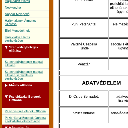
Hajléktalan Ellátás
pszichiátri
Népkonyha
otthonának 
ügyint
Nappali Melegedő
Hajléktalanok Átmeneti
Szállása
Puhl Péter Antal
élelmezé
Éjjeli Menedékhely
Hajléktalan Ellátás
elérhetősége
Váitsné Csepella
szociális é
Szenvedélybetegek
Tünde
ügyin
ellátása
Szenvedélybetegek nappali
Pénztár
ellátása
Szenvedélybetegek nappali
ellátása szolgáltatás
elérhetősége
ADATVÉDELEM
Idősek otthona
Dr.Csige Bernadett
adatvé
Pszichiátriai Betegek
Idősek Otthona
Otthona
tisztvi
Idősek Otthona szolgáltatás
elérhetősége
Pszichiátriai Betegek Otthona
Szücs Antalné
adatvédelm
Pszichiátriai Betegek Otthona
szolgáltatás elérhetősége
Házasság- és