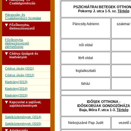
Családgondozás
PSZICHIÁTRAI BETEGEK OTTHO
Pokorny J. utca 1-5. sz.
Térkép
Házasság- és
Családgondozó Szolgálat
Páncsity Adrienn
szakmai 
Főzőkonyha,
élelmezésvezető
Főzőkonyha,
élelmezésvezető
női oldal
elérhetősége
Cédrus újságok és
kiadványok
férfi oldal
Cédrus újság (2011)
foglalkoztató
Cédrus újság (2012)
Kiadvány(2013)
faház
Kiadvány(2014)
Kiadvány(2015)
IDŐSEK OTTHONA -
Kapcsolat a sajtóval,
sajtóközlemények
IDŐSKORÚAK GONDOZÓHÁZA
Baja, Móra F. utca 1-3.
Térkép
Sajtóközlemények (2014)
Nebojszáné Pap Judit
vezető 
Sajtóközlemények (2015)
Adatkezelés