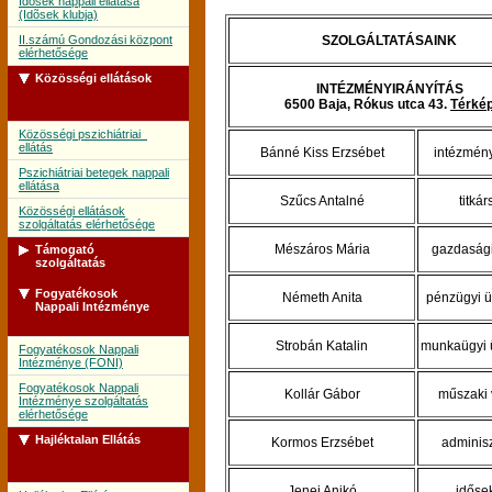
Idõsek nappali ellátása
(Idõsek klubja)
II.számú Gondozási központ
SZOLGÁLTATÁSAINK
elérhetősége
Közösségi ellátások
INTÉZMÉNYIRÁNYÍTÁS
6500 Baja, Rókus utca 43.
Térké
Közösségi pszichiátriai
ellátás
Bánné Kiss Erzsébet
intézmén
Pszichiátriai betegek nappali
ellátása
Szűcs Antalné
titká
Közösségi ellátások
szolgáltatás elérhetősége
Mészáros Mária
gazdasági
Támogató
szolgáltatás
Fogyatékosok
Németh Anita
pénzügyi ü
Támogató szolgálat
Nappali Intézménye
Támogató szolgálat
szolgáltatás elérhetősége
Strobán Katalin
munkaügyi 
Fogyatékosok Nappali
Intézménye (FONI)
Fogyatékosok Nappali
Kollár Gábor
műszaki 
Intézménye szolgáltatás
elérhetősége
Hajléktalan Ellátás
Kormos Erzsébet
adminisz
Jenei Anikó
időse