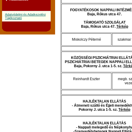
FOGYATÉKOSOK NAPPALI INTÉZM
Baja, Rókus utca 47.
Adatvédelmi és Adatkezelési
Tájékoztató
TÁMOGATÓ SZOLGÁLAT
Baja, Rókus utca 47.
Térkép
Miskolczy Péterné
szakmai 
KÖZÖSSÉGI PSZICHIÁTRIAI ELLÁTÁ
PSZICHIÁTRIAI BETEGEK NAPPALI EL
Baja, Pokorny J. utca 1-5. sz.
Térk
Reinhardt Eszter
megb. s
veze
HAJLÉKTALAN ELLÁTÁS
- Átmeneti szálló és Éjjeli menedék
Pokorny J. utca 1-5. sz.
Térkép
HAJLÉKTALAN ELLÁTÁS
- Nappali melegedő és Népkonyh
-Szenvedélybetegek Nappali Ellátá