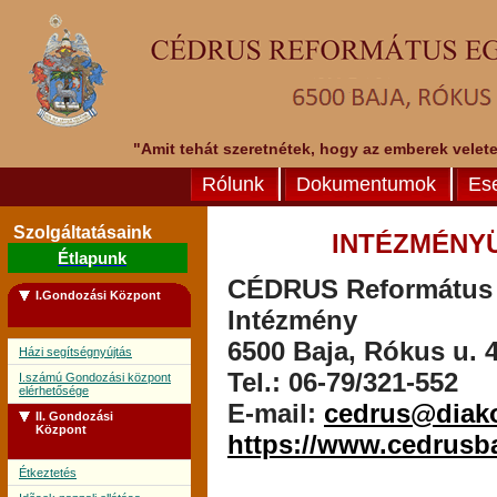
"Amit tehát szeretnétek, hogy az emberek veletek
Rólunk
Dokumentumok
Es
Szolgáltatásaink
INTÉZMÉNY
Étlapunk
CÉDRUS Református E
I.Gondozási Központ
Intézmény
6500 Baja, Rókus u. 4
Házi segítségnyújtás
Tel.: 06-79/321-552
I.számú Gondozási központ
elérhetősége
E-mail:
cedrus@diak
II. Gondozási
Központ
https://www.cedrusb
Étkeztetés