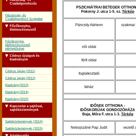
Családgondozás
PSZICHIÁTRAI BETEGEK OTTHO
Pokorny J. utca 1-5. sz.
Térkép
Házasság- és
Családgondozó Szolgálat
Páncsity Adrienn
szakmai 
Főzőkonyha,
élelmezésvezető
Főzőkonyha,
élelmezésvezető
női oldal
elérhetősége
Cédrus újságok és
kiadványok
férfi oldal
Cédrus újság (2011)
foglalkoztató
Cédrus újság (2012)
Kiadvány(2013)
faház
Kiadvány(2014)
Kiadvány(2015)
IDŐSEK OTTHONA -
Kapcsolat a sajtóval,
sajtóközlemények
IDŐSKORÚAK GONDOZÓHÁZA
Baja, Móra F. utca 1-3.
Térkép
Sajtóközlemények (2014)
Nebojszáné Pap Judit
vezető 
Sajtóközlemények (2015)
Adatkezelés