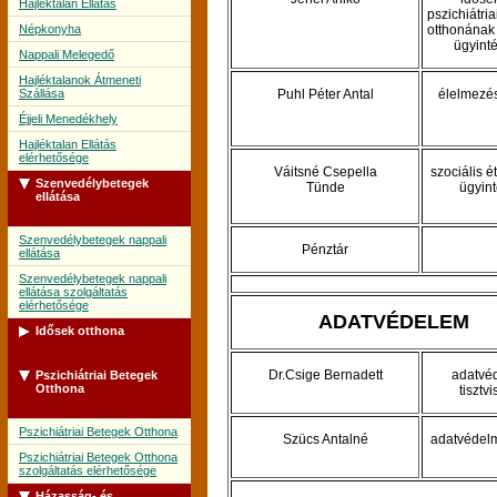
Hajléktalan Ellátás
pszichiátri
Népkonyha
otthonának 
ügyint
Nappali Melegedő
Hajléktalanok Átmeneti
Szállása
Puhl Péter Antal
élelmezé
Éjjeli Menedékhely
Hajléktalan Ellátás
elérhetősége
Váitsné Csepella
szociális é
Szenvedélybetegek
Tünde
ügyin
ellátása
Szenvedélybetegek nappali
Pénztár
ellátása
Szenvedélybetegek nappali
ellátása szolgáltatás
elérhetősége
ADATVÉDELEM
Idősek otthona
Dr.Csige Bernadett
adatvé
Pszichiátriai Betegek
Idősek Otthona
Otthona
tisztvi
Idősek Otthona szolgáltatás
elérhetősége
Pszichiátriai Betegek Otthona
Szücs Antalné
adatvédelm
Pszichiátriai Betegek Otthona
szolgáltatás elérhetősége
Házasság- és