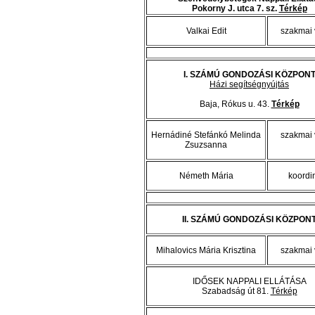
Pokorny J. utca 7. sz.
Térkép
Valkai Edit
szakmai 
I. SZÁMÚ GONDOZÁSI KÖZPON
Házi segítségnyújtás
Baja, Rókus u. 43.
Térkép
Hernádiné Stefánkó Melinda
szakmai 
Zsuzsanna
Németh Mária
koordi
II. SZÁMÚ GONDOZÁSI KÖZPON
Mihalovics Mária Krisztina
szakmai 
IDŐSEK NAPPALI ELLÁTÁSA
Szabadság út 81.
Térkép